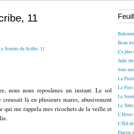
cribe, 11
Feuil
Bakounin
Beau te
Ça plus 
Jadis éte
Joue-mo
La Pierr
Le Pays
ère, nous nous reposâmes un instant. Le sol
Le Souri
e creusait là en plusieurs mares, abusivement
Le Tube
ce qui me rappela mes ricochets de la veille et
L’Hiver
ie.
L’Œil de
Pauvre g