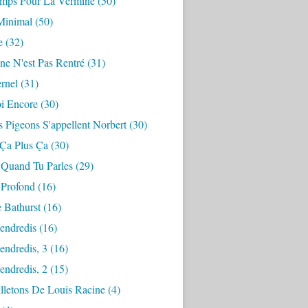
mps Pour La Vermine
(50)
Minimal
(50)
e
(32)
ne N'est Pas Rentré
(31)
ernel
(31)
i Encore
(30)
 Pigeons S'appellent Norbert
(30)
 Ça Plus Ça
(30)
 Quand Tu Parles
(29)
 Profond
(16)
 Bathurst
(16)
endredis
(16)
endredis, 3
(16)
endredis, 2
(15)
lletons De Louis Racine
(4)