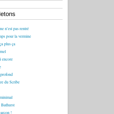
letons
e n’est pas rentré
mps pour la vermine
ça plus ça
rnel
i encore
e
 profond
re du Scribe
 minimal
 Bathurst
arçon !