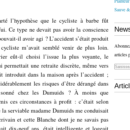
Planteur
Sauve & 
rté l’hypothèse que le cycliste à barbe fût
News
 fui. Ce type ne devait pas avoir la conscience
ouvait-il avoir agi ? L’accident s’était produit
Abonnez-
 cycliste m’avait semblé venir de plus loin.
articles 
er eût-il choisi l’issue la plus voyante, le
lui permettait une retraite discrète, même vers
it introduit dans la maison après l’accident ;
sidérablement les risques d’être dérangé dans
Artic
as sonné chez les Dumuids ? À moins que
mis ces circonstances à profit : c’était selon
e la serviable madame Dumuids me conduisait
crivain et cette Blanche dont je ne savais pas
it dix-neuf ans, était intelligente et logeait