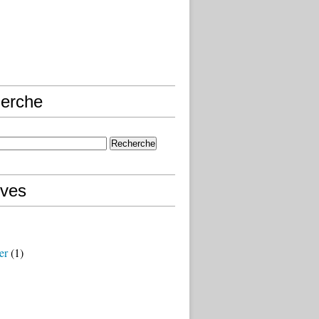
erche
ives
er
(1)