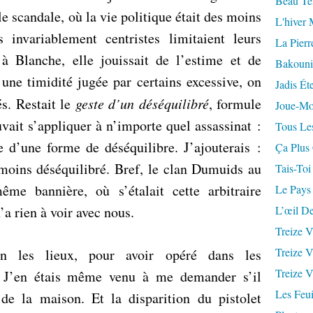
Beau Te
 scandale, où la vie politique était des moins
L'hiver 
 invariablement centristes limitaient leurs
La Pierr
à Blanche, elle jouissait de l’estime et de
Bakouni
f une timidité jugée par certains excessive, on
Jadis Ét
és. Restait le
geste d’un déséquilibré
, formule
Joue-Mo
uvait s’appliquer à n’importe quel assassinat :
Tous Les
e d’une forme de déséquilibre. J’ajouterais :
Ça Plus
 moins déséquilibré. Bref, le clan Dumuids au
Tais-Toi
ême bannière, où s’étalait cette arbitraire
Le Pays
’a rien à voir avec nous.
L’œil De
Treize V
Treize V
ien les lieux, pour avoir opéré dans les
Treize V
s. J’en étais même venu à me demander s’il
Les Feui
de la maison. Et la disparition du pistolet