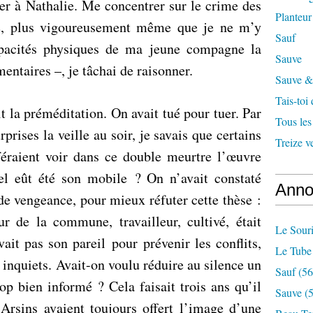
er à Nathalie. Me concentrer sur le crime des
Planteur
he, plus vigoureusement même que je ne m’y
Sauf
apacités physiques de ma jeune compagne la
Sauve
entaires –, je tâchai de raisonner.
Sauve & 
Tais-toi
it la préméditation. On avait tué pour tuer. Par
Tous les
prises la veille au soir, je savais que certains
Treize v
éraient voir dans ce double meurtre l’œuvre
l eût été son mobile ? On n’avait constaté
Anno
de vengeance, pour mieux réfuter cette thèse :
r de la commune, travailleur, cultivé, était
Le Souri
ait pas son pareil pour prévenir les conflits,
Le Tube
s inquiets. Avait-on voulu réduire au silence un
Sauf
(56
op bien informé ? Cela faisait trois ans qu’il
Sauve
(5
s Arsins avaient toujours offert l’image d’une