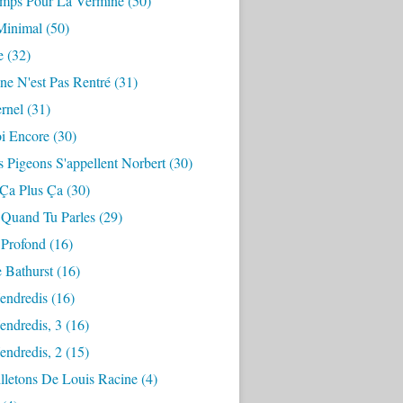
mps Pour La Vermine
(50)
Minimal
(50)
e
(32)
ne N'est Pas Rentré
(31)
ernel
(31)
i Encore
(30)
 Pigeons S'appellent Norbert
(30)
 Ça Plus Ça
(30)
 Quand Tu Parles
(29)
 Profond
(16)
 Bathurst
(16)
endredis
(16)
endredis, 3
(16)
endredis, 2
(15)
lletons De Louis Racine
(4)