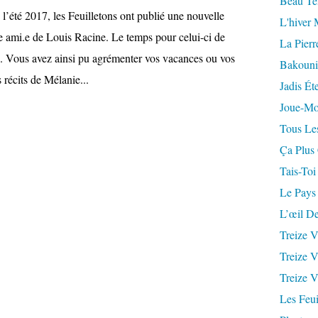
Beau Te
l’été 2017, les Feuilletons ont publié une nouvelle
L'hiver 
.e ami.e de Louis Racine. Le temps pour celui-ci de
La Pierr
s. Vous avez ainsi pu agrémenter vos vacances ou vos
Bakouni
récits de Mélanie...
Jadis Ét
Joue-Mo
Tous Les
Ça Plus
Tais-Toi
Le Pays
L’œil De
Treize V
Treize V
Treize V
Les Feui