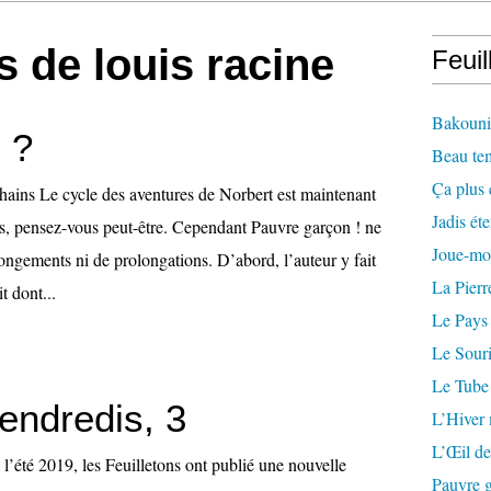
ns de louis racine
Feuil
Bakounin
 ?
Beau te
Ça plus 
hains Le cycle des aventures de Norbert est maintenant
Jadis éte
mps, pensez-vous peut-être. Cependant Pauvre garçon ! ne
Joue-mo
ngements ni de prolongations. D’abord, l’auteur y fait
La Pierr
t dont...
Le Pays
Le Souri
Le Tube
endredis, 3
L’Hiver
L’Œil de
l’été 2019, les Feuilletons ont publié une nouvelle
Pauvre g