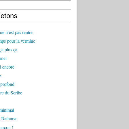
letons
e n’est pas rentré
mps pour la vermine
ça plus ça
rnel
i encore
e
 profond
re du Scribe
 minimal
 Bathurst
arçon !