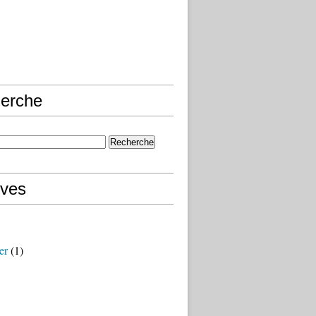
erche
ives
er
(1)