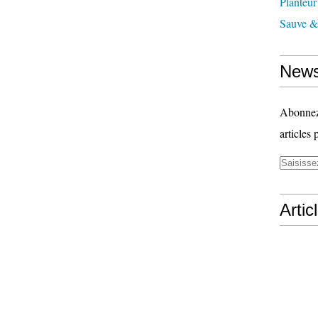
Planteur
Sauve & 
News
Abonnez-
articles 
Artic