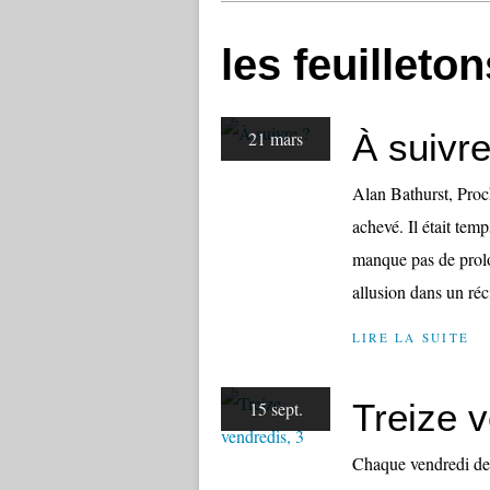
les feuilleto
À suivre
21 mars
Alan Bathurst, Proc
achevé. Il était te
manque pas de prolo
allusion dans un réci
LIRE LA SUITE
Treize v
15 sept.
Chaque vendredi de 