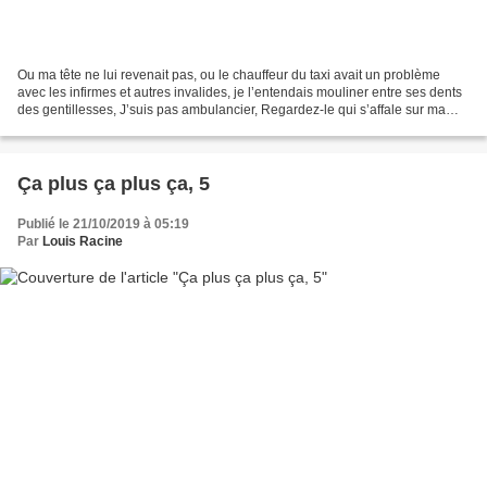
Ou ma tête ne lui revenait pas, ou le chauffeur du taxi avait un problème
avec les infirmes et autres invalides, je l’entendais mouliner entre ses dents
des gentillesses, J’suis pas ambulancier, Regardez-le qui s’affale sur ma
banquette, i’ veut p’têt’...
Ça plus ça plus ça, 5
Publié le 21/10/2019 à 05:19
Par
Louis Racine