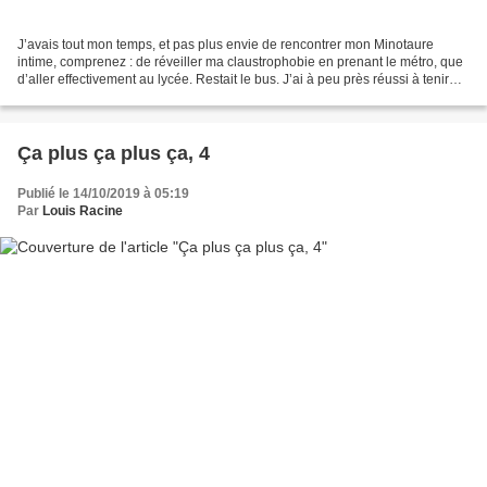
J’avais tout mon temps, et pas plus envie de rencontrer mon Minotaure
intime, comprenez : de réveiller ma claustrophobie en prenant le métro, que
d’aller effectivement au lycée. Restait le bus. J’ai à peu près réussi à tenir
l’angoisse en respect durant...
Ça plus ça plus ça, 4
Publié le 14/10/2019 à 05:19
Par
Louis Racine