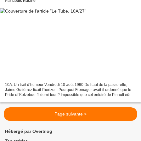
Par
Louis Racine
10A. Un trait d’humour Vendredi 10 août 1990 Du haut de la passerelle,
Jaime Gutiérrez fixait l’horizon. Pourquoi Fromager avait-il ordonné que le
Pride of Kotzebue fît demi-tour ? Impossible que cet enfoiré de Pinault eût
survécu à son bain forcé. Il...
Page suivante >
Hébergé par Overblog