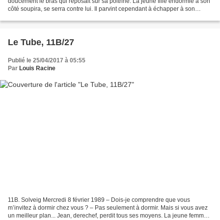
doucement le bras qui reposait sur sa poitrine. La jeune fille endormie à son
côté soupira, se serra contre lui. Il parvint cependant à échapper à son
étreinte et à se glisser hors...
Le Tube, 11B/27
Publié le 25/04/2017 à 05:55
Par
Louis Racine
11B. Solveig Mercredi 8 février 1989 – Dois-je comprendre que vous
m’invitez à dormir chez vous ? – Pas seulement à dormir. Mais si vous avez
un meilleur plan... Jean, derechef, perdit tous ses moyens. La jeune femme