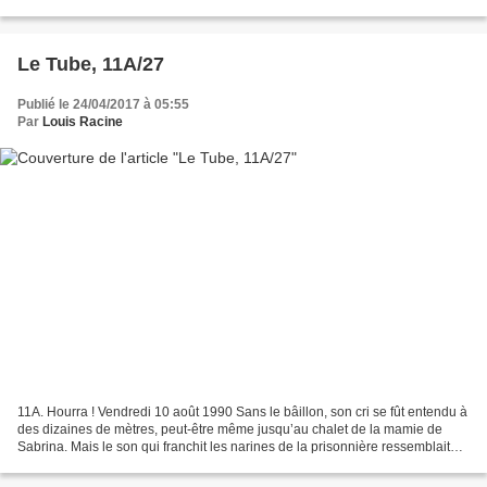
s’engouffra dans la brèche. – Je veux...
Le Tube, 11A/27
Publié le 24/04/2017 à 05:55
Par
Louis Racine
11A. Hourra ! Vendredi 10 août 1990 Sans le bâillon, son cri se fût entendu à
des dizaines de mètres, peut-être même jusqu’au chalet de la mamie de
Sabrina. Mais le son qui franchit les narines de la prisonnière ressemblait
plutôt à un gémissement, voire...