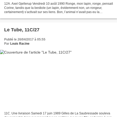
12A. Axel Gjellerup Vendredi 10 août 1990 Ronge, mon lapin, ronge, pensait
Corine, tandis que la bestiole (un lapin, évidemment non, un rongeur,
certainement) s’activait sur ses liens. Bon, l’animal n’avait pas eu la
présence d’esprit de commencer par...
Le Tube, 11C/27
Publié le 26/04/2017 à 05:55
Par
Louis Racine
11C. Une livraison Samedi 17 juin 1989 Gilles de La Saubressade souleva