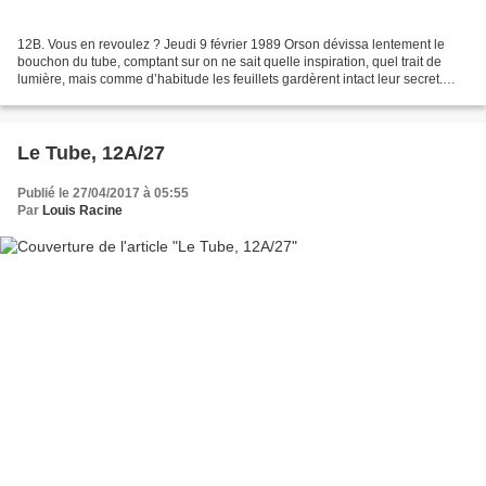
12B. Vous en revoulez ? Jeudi 9 février 1989 Orson dévissa lentement le
bouchon du tube, comptant sur on ne sait quelle inspiration, quel trait de
lumière, mais comme d’habitude les feuillets gardèrent intact leur secret.
Qu’est-ce que c’était donc que...
Le Tube, 12A/27
Publié le 27/04/2017 à 05:55
Par
Louis Racine