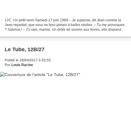
12C. Un petit verni Samedi 17 juin 1989 – Je suppose, dit Jean comme la
Jeep repartait, que vous ne tirez jamais à balles réelles. – Tu me provoques
? Sabrina ! – J’y vais, mamie. Un drôle de sourire aux lèvres, elle disparut
dans la maison et en revint...
Le Tube, 12B/27
Publié le 28/04/2017 à 05:55
Par
Louis Racine