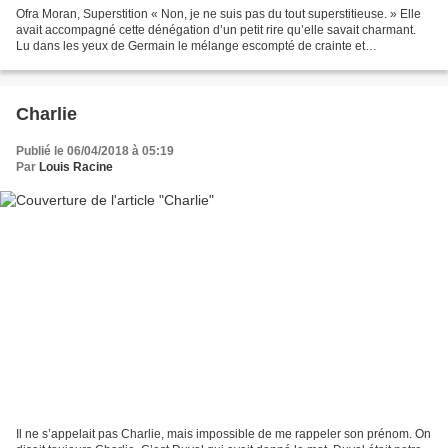
Ofra Moran, Superstition « Non, je ne suis pas du tout superstitieuse. » Elle
avait accompagné cette dénégation d’un petit rire qu’elle savait charmant.
Lu dans les yeux de Germain le mélange escompté de crainte et
d’admiration. « ... ça porte malheur...
Charlie
Publié le 06/04/2018 à 05:19
Par
Louis Racine
Il ne s’appelait pas Charlie, mais impossible de me rappeler son prénom. On