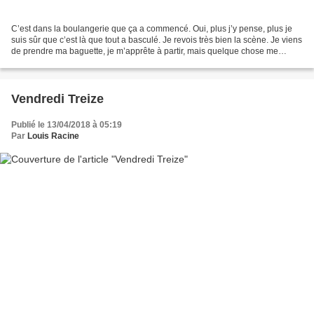
C’est dans la boulangerie que ça a commencé. Oui, plus j’y pense, plus je
suis sûr que c’est là que tout a basculé. Je revois très bien la scène. Je viens
de prendre ma baguette, je m’apprête à partir, mais quelque chose me
retient, un détail, trois fois...
Vendredi Treize
Publié le 13/04/2018 à 05:19
Par
Louis Racine