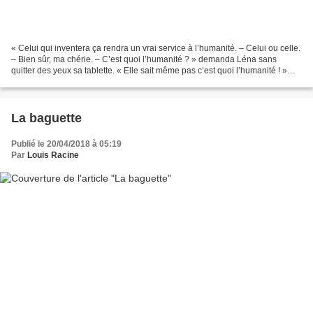
« Celui qui inventera ça rendra un vrai service à l’humanité. – Celui ou celle.
– Bien sûr, ma chérie. – C’est quoi l’humanité ? » demanda Léna sans
quitter des yeux sa tablette. « Elle sait même pas c’est quoi l’humanité ! »
s’indigna Théo sans quitter...
La baguette
Publié le 20/04/2018 à 05:19
Par
Louis Racine