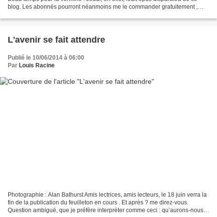
blog. Les abonnés pourront néanmoins me le commander gratuitement ,
dans une édition que j’ose qualifier...
L'avenir se fait attendre
Publié le 10/06/2014 à 06:00
Par
Louis Racine
Photographie : Alan Bathurst Amis lectrices, amis lecteurs, le 18 juin verra la
fin de la publication du feuilleton en cours . Et après ? me direz-vous.
Question ambiguë, que je préfère interpréter comme ceci : qu’aurons-nous