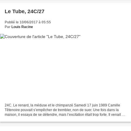
Le Tube, 24C/27
Publié le 10/06/2017 à 05:55
Par
Louis Racine
24C. Le renard, la méduse et le chimpanzé Samedi 17 juin 1989 Camille
Têtenoire pouvait s’empêcher de trembler, non de suer. Une fois dans la
maison, il essaya de se détendre, mais l’excitation était trop forte. Il venait de
réaliser un vieux rêve, qui...