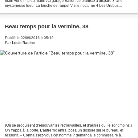
main verte ni pied marin Au garage Baffert Le pianiste a disparu 3 Une
mystérieuse lueur La touche de rappel Visite nocturne 4 Les Urubus
attaquent Le jour du PDG Que celui qui a...
Beau temps pour la vermine, 38
Publié le 02/09/2016 à 05:19
Par
Louis Racine
(Où se produisent d’émouvantes retrouvailles, et d’autres qui le sont moins.)
On frappa à la porte. L’autre flic entra, posa un dossier sur le bureau, et
ressortit. – Connaissez-vous cet homme ? demanda le commissaire à