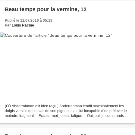
Beau temps pour la vermine, 12
Publié le 12/07/2016 à 05:19
Par
Louis Racine
(Où Abderrahman est bien reçu.) Abderrahman tendit machinalement les
doigts vers ce qui restait de son pigeon, mais fut incapable d’en prélever le
moindre fragment. – Excuse-moi, je suis fatigué. – Oui, oui, je comprends.
On ne dira rien à Khadija. –...