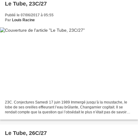
Le Tube, 23C/27
Publié le 07/06/2017 à 05:55
Par
Louis Racine
23C. Conjectures Samedi 17 juin 1989 Immergé jusqu’à la moustache, le
lobe de ses oreilles effleurant l’eau brûlante, Changarnier cogitait. Il se
rendait compte que la question qui l’obsédait le plus n’était pas de savoir
pourquoi Rine était montée chez...
Le Tube, 26C/27