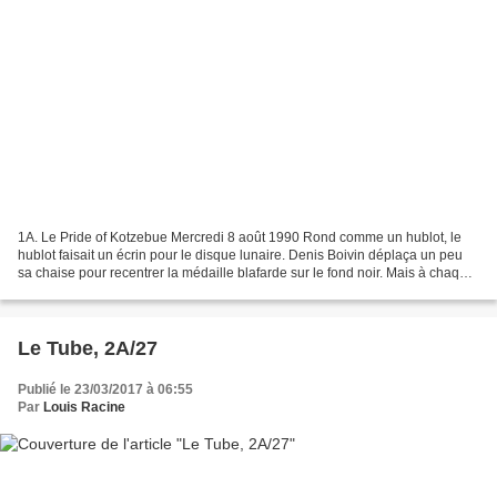
1A. Le Pride of Kotzebue Mercredi 8 août 1990 Rond comme un hublot, le
hublot faisait un écrin pour le disque lunaire. Denis Boivin déplaça un peu
sa chaise pour recentrer la médaille blafarde sur le fond noir. Mais à chaque
mouvement du bateau elle fuyait...
Le Tube, 2A/27
Publié le 23/03/2017 à 06:55
Par
Louis Racine