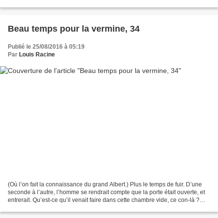
Abderrahman. Il lui tendait la...
Beau temps pour la vermine, 34
Publié le 25/08/2016 à 05:19
Par
Louis Racine
(Où l’on fait la connaissance du grand Albert.) Plus le temps de fuir. D’une
seconde à l’autre, l’homme se rendrait compte que la porte était ouverte, et
entrerait. Qu’est-ce qu’il venait faire dans cette chambre vide, ce con-là ?
Abderrahman songea bien...