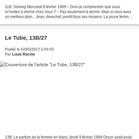
11B. Solveig Mercredi 8 février 1989 – Dois-je comprendre que vous
m’invitez à dormir chez vous ? – Pas seulement à dormir. Mais si vous avez
un meilleur plan... Jean, derechef, perdit tous ses moyens. La jeune femme
s’engouffra dans la brèche. – Je veux...
Le Tube, 13B/27
Publié le 02/05/2017 à 05:55
Par
Louis Racine
13B. Le parfum de la femme en blanc Jeudi 9 février 1989 Orson avait posé