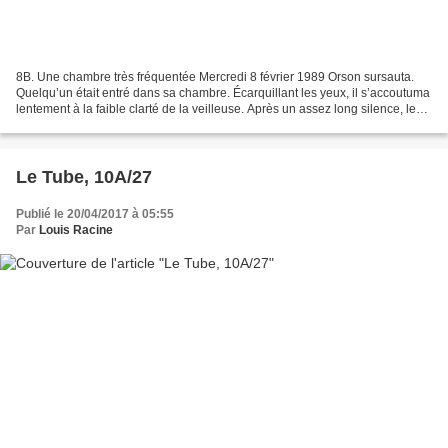
8B. Une chambre très fréquentée Mercredi 8 février 1989 Orson sursauta.
Quelqu’un était entré dans sa chambre. Écarquillant les yeux, il s’accoutuma
lentement à la faible clarté de la veilleuse. Après un assez long silence, le
même bruit qui l’avait sans...
Le Tube, 10A/27
Publié le 20/04/2017 à 05:55
Par
Louis Racine