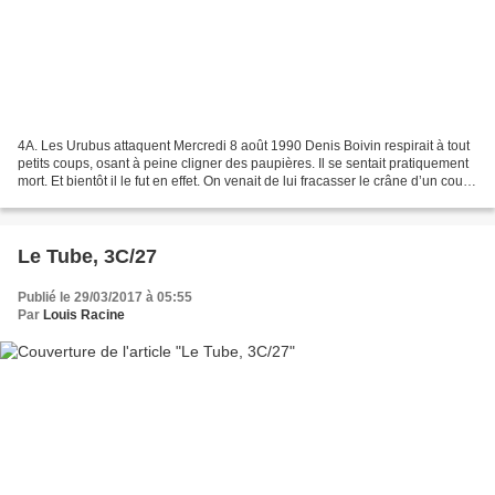
4A. Les Urubus attaquent Mercredi 8 août 1990 Denis Boivin respirait à tout
petits coups, osant à peine cligner des paupières. Il se sentait pratiquement
mort. Et bientôt il le fut en effet. On venait de lui fracasser le crâne d’un coup
de crosse. Fébrilement,...
Le Tube, 3C/27
Publié le 29/03/2017 à 05:55
Par
Louis Racine