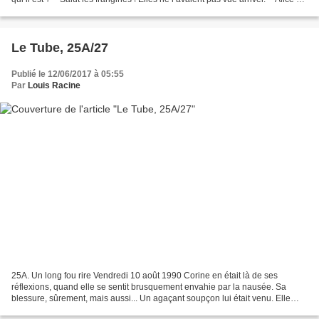
la piscine ! Faut...
Le Tube, 25A/27
Publié le 12/06/2017 à 05:55
Par
Louis Racine
25A. Un long fou rire Vendredi 10 août 1990 Corine en était là de ses
réflexions, quand elle se sentit brusquement envahie par la nausée. Sa
blessure, sûrement, mais aussi... Un agaçant soupçon lui était venu. Elle
voulut le bannir de son esprit, mais...