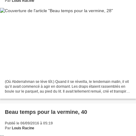
Par
Louis Racine
(Où Abderrahman se lève tôt.) Quand il se réveilla, le lendemain matin, il vit
qu’il avait commencé à agir en dormant. Les draps étaient rassemblés en
boule sur le parquet, au pied du lit. Il avait tellement remué, crié et transpiré
dans son sommeil que...
Beau temps pour la vermine, 40
Publié le 06/09/2016 à 05:19
Par
Louis Racine