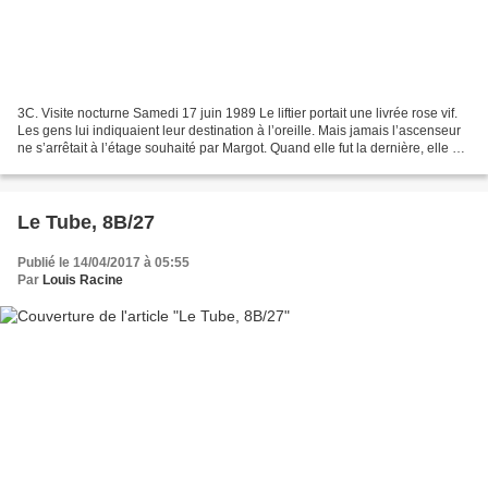
3C. Visite nocturne Samedi 17 juin 1989 Le liftier portait une livrée rose vif.
Les gens lui indiquaient leur destination à l’oreille. Mais jamais l’ascenseur
ne s’arrêtait à l’étage souhaité par Margot. Quand elle fut la dernière, elle ne
savait plus...
Le Tube, 8B/27
Publié le 14/04/2017 à 05:55
Par
Louis Racine