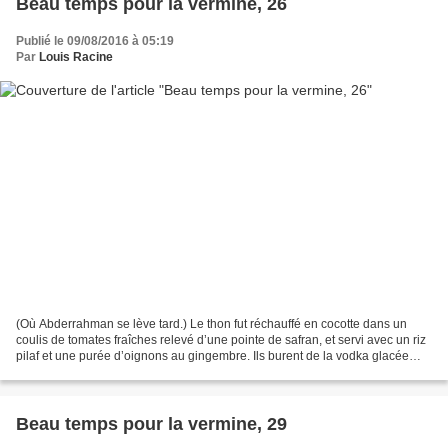
Beau temps pour la vermine, 26
Publié le 09/08/2016 à 05:19
Par
Louis Racine
(Où Abderrahman se lève tard.) Le thon fut réchauffé en cocotte dans un
coulis de tomates fraîches relevé d’une pointe de safran, et servi avec un riz
pilaf et une purée d’oignons au gingembre. Ils burent de la vodka glacée
parfumée à l’herbe de bison,...
Beau temps pour la vermine, 29