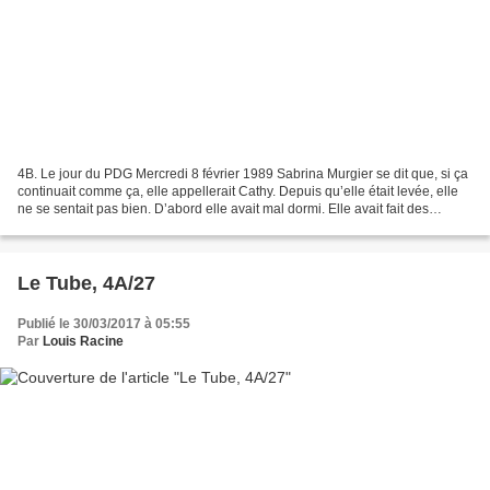
4B. Le jour du PDG Mercredi 8 février 1989 Sabrina Murgier se dit que, si ça
continuait comme ça, elle appellerait Cathy. Depuis qu’elle était levée, elle
ne se sentait pas bien. D’abord elle avait mal dormi. Elle avait fait des
cauchemars, et pour ce...
Le Tube, 4A/27
Publié le 30/03/2017 à 05:55
Par
Louis Racine