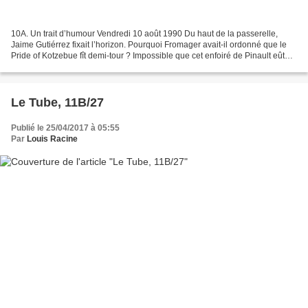
10A. Un trait d’humour Vendredi 10 août 1990 Du haut de la passerelle,
Jaime Gutiérrez fixait l’horizon. Pourquoi Fromager avait-il ordonné que le
Pride of Kotzebue fît demi-tour ? Impossible que cet enfoiré de Pinault eût
survécu à son bain forcé. Il...
Le Tube, 11B/27
Publié le 25/04/2017 à 05:55
Par
Louis Racine