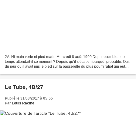
2A. Ni main verte ni pied marin Mercredi 8 août 1990 Depuis combien de
temps attendait-il ce moment ? Depuis qu’il s’était embarqué, probable. Oui,
du jour où il avait mis le pied sur la passerelle du plus pourri rafiot qui eût
jamais osé tremper sa quille...
Le Tube, 4B/27
Publié le 31/03/2017 à 05:55
Par
Louis Racine