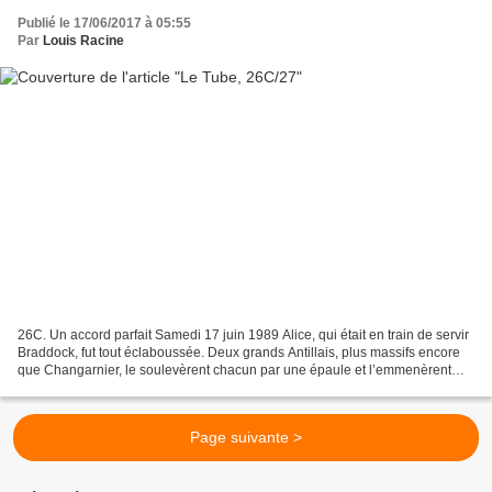
Publié le 17/06/2017 à 05:55
Par
Louis Racine
26C. Un accord parfait Samedi 17 juin 1989 Alice, qui était en train de servir
Braddock, fut tout éclaboussée. Deux grands Antillais, plus massifs encore
que Changarnier, le soulevèrent chacun par une épaule et l’emmenèrent
respirer l’air frais quoique...
Page suivante >