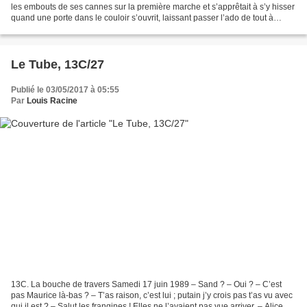
les embouts de ses cannes sur la première marche et s’apprêtait à s’y hisser
quand une porte dans le couloir s’ouvrit, laissant passer l’ado de tout à
l’heure. Spontanément, elle...
Le Tube, 13C/27
Publié le 03/05/2017 à 05:55
Par
Louis Racine
13C. La bouche de travers Samedi 17 juin 1989 – Sand ? – Oui ? – C’est
pas Maurice là-bas ? – T’as raison, c’est lui ; putain j’y crois pas t’as vu avec
qui il est ? – Salut les frangines ! Elles ne l’avaient pas vue arriver. – Alice à