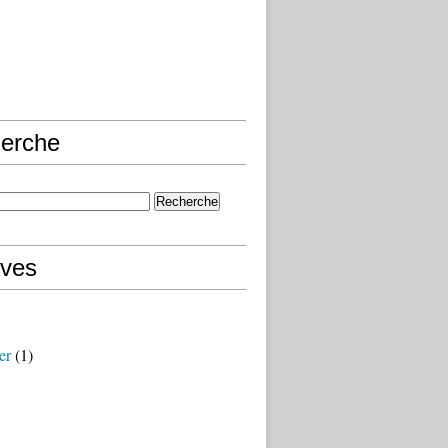
erche
ives
er
(1)