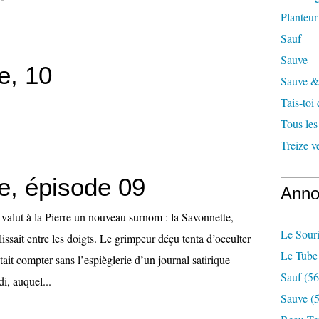
Planteur
Sauf
Sauve
e, 10
Sauve & 
Tais-toi
Tous les
Treize v
e, épisode 09
Anno
valut à la Pierre un nouveau surnom : la Savonnette,
Le Souri
lissait entre les doigts. Le grimpeur déçu tenta d’occulter
Le Tube
ait compter sans l’espièglerie d’un journal satirique
Sauf
(56
i, auquel...
Sauve
(5