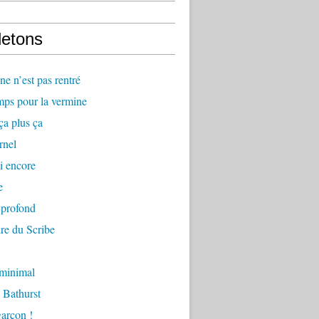
letons
e n’est pas rentré
mps pour la vermine
ça plus ça
rnel
i encore
e
 profond
re du Scribe
 minimal
 Bathurst
arçon !