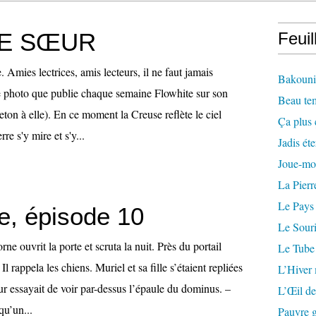
E SŒUR
Feuil
 Amies lectrices, amis lecteurs, il ne faut jamais
Bakounin
 photo que publie chaque semaine Flowhite sur son
Beau te
leton à elle). En ce moment la Creuse reflète le ciel
Ça plus 
e s'y mire et s'y...
Jadis éte
Joue-mo
La Pierr
Le Pays
e, épisode 10
Le Souri
e ouvrit la porte et scruta la nuit. Près du portail
Le Tube
Il rappela les chiens. Muriel et sa fille s’étaient repliées
L’Hiver
eur essayait de voir par-dessus l’épaule du dominus. –
L’Œil de
qu’un...
Pauvre g