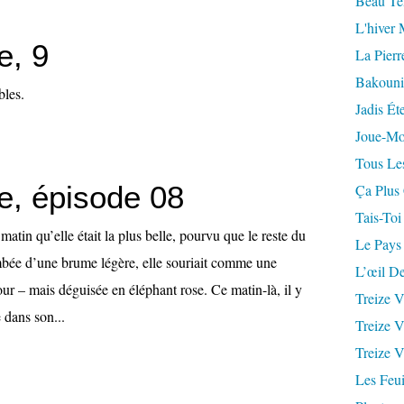
Beau Te
L'hiver 
e, 9
La Pierr
Bakouni
bles.
Jadis Ét
Joue-Mo
Tous Les
e, épisode 08
Ça Plus
Tais-Toi
 matin qu’elle était la plus belle, pourvu que le reste du
Le Pays
mbée d’une brume légère, elle souriait comme une
L’œil De
our – mais déguisée en éléphant rose. Ce matin-là, il y
Treize V
 dans son...
Treize V
Treize V
Les Feui