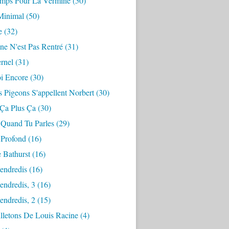
mps Pour La Vermine
(50)
Minimal
(50)
e
(32)
ne N'est Pas Rentré
(31)
ernel
(31)
i Encore
(30)
 Pigeons S'appellent Norbert
(30)
 Ça Plus Ça
(30)
 Quand Tu Parles
(29)
 Profond
(16)
 Bathurst
(16)
endredis
(16)
endredis, 3
(16)
endredis, 2
(15)
lletons De Louis Racine
(4)