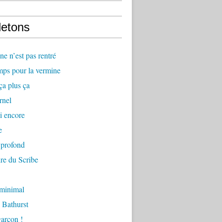
letons
e n’est pas rentré
mps pour la vermine
ça plus ça
rnel
i encore
e
 profond
re du Scribe
 minimal
 Bathurst
arçon !