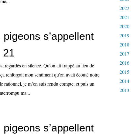
ème...
2022
2021
2020
 pigeons s’appellent
2019
2018
, 21
2017
2016
est regardés en silence. Qu’on ait frappé au lieu de
2015
 ça renforçait mon sentiment qu’on avait écouté notre
2014
e rationnel, je m’en suis rendu compte, et puis un
2013
interrompu ma...
 pigeons s’appellent