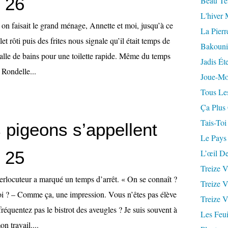
, 26
Beau Te
L'hiver 
on faisait le grand ménage, Annette et moi, jusqu’à ce
La Pierr
t rôti puis des frites nous signale qu’il était temps de
Bakouni
salle de bains pour une toilette rapide. Même du temps
Jadis Ét
 Rondelle...
Joue-Mo
Tous Les
Ça Plus
Tais-Toi
 pigeons s’appellent
Le Pays
, 25
L’œil De
Treize V
rlocuteur a marqué un temps d’arrêt. « On se connaît ?
Treize V
quoi ? – Comme ça, une impression. Vous n’êtes pas élève
Treize V
équentez pas le bistrot des aveugles ? Je suis souvent à
Les Feui
n travail....