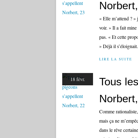
Norbert
« Elle m’attend ? » 
voir. » Il a fait min
pas. « Et cette prop
» Déjà il s’éloignait.
LIRE LA SUITE
Tous les
18 févr.
Norbert
Comme rationaliste, 
mais ça ne m’empêch
dans le rêve certaine