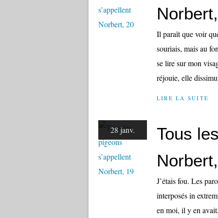
Norbert
Il paraît que voir q
souriais, mais au fo
se lire sur mon visa
réjouie, elle dissimul
LIRE LA SUITE
Tous les
28 janv.
Norbert
J’étais fou. Les par
interposés in extrem
en moi, il y en avait, 