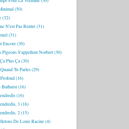
mps Pour La Vermine
(50)
Minimal
(50)
e
(32)
ne N'est Pas Rentré
(31)
ernel
(31)
i Encore
(30)
 Pigeons S'appellent Norbert
(30)
 Ça Plus Ça
(30)
 Quand Tu Parles
(29)
 Profond
(16)
 Bathurst
(16)
endredis
(16)
endredis, 3
(16)
endredis, 2
(15)
lletons De Louis Racine
(4)