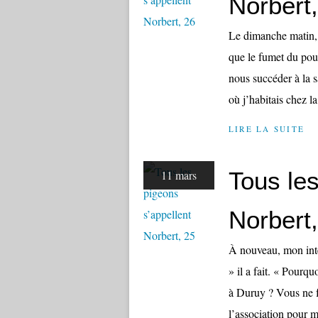
Norbert
Le dimanche matin, 
que le fumet du poule
nous succéder à la 
où j’habitais chez la
LIRE LA SUITE
Tous les
11 mars
Norbert
À nouveau, mon inte
» il a fait. « Pour
à Duruy ? Vous ne fr
l’association pour mo