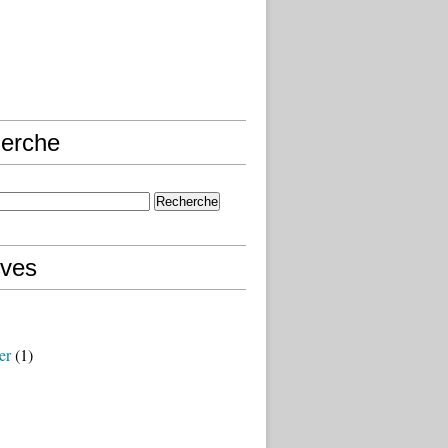
erche
ives
er
(1)