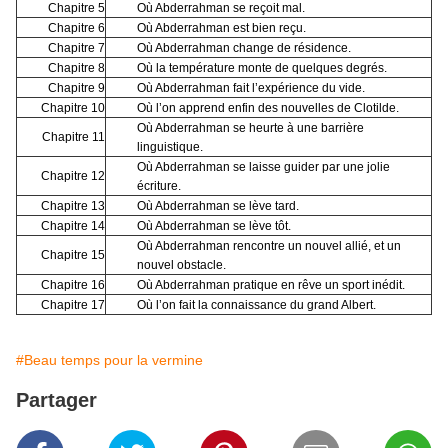
Chapitre 5
Où Abderrahman se reçoit mal.
Chapitre 6
Où Abderrahman est bien reçu.
Chapitre 7
Où Abderrahman change de résidence.
Chapitre 8
Où la température monte de quelques degrés.
Chapitre 9
Où Abderrahman fait l’expérience du vide.
Chapitre 10
Où l’on apprend enfin des nouvelles de Clotilde.
Où Abderrahman se heurte à une barrière
Chapitre 11
linguistique.
Où Abderrahman se laisse guider par une jolie
Chapitre 12
écriture.
Chapitre 13
Où Abderrahman se lève tard.
Chapitre 14
Où Abderrahman se lève tôt.
Où Abderrahman rencontre un nouvel allié, et un
Chapitre 15
nouvel obstacle.
Chapitre 16
Où Abderrahman pratique en rêve un sport inédit.
Chapitre 17
Où l’on fait la connaissance du grand Albert.
#Beau temps pour la vermine
Partager