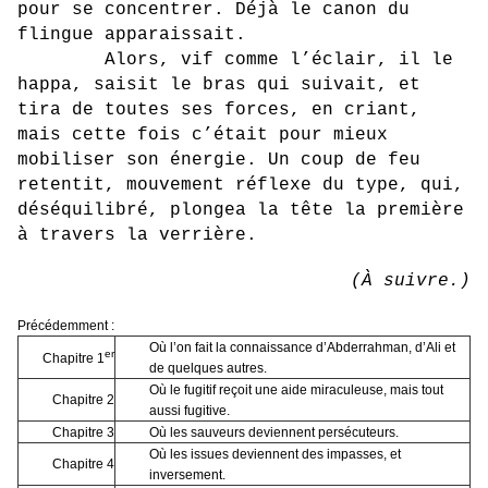
pour se concentrer. Déjà le canon du
flingue apparaissait.
Alors, vif comme l’éclair, il le
happa, saisit le bras qui suivait, et
tira de toutes ses forces, en criant,
mais cette fois c’était pour mieux
mobiliser son énergie. Un coup de feu
retentit, mouvement réflexe du type, qui,
déséquilibré, plongea la tête la première
à travers la verrière.
(À suivre.)
Précédemment :
Où l’on fait la connaissance d’Abderrahman, d’Ali et
er
Chapitre 1
de quelques autres.
Où le fugitif reçoit une aide miraculeuse, mais tout
Chapitre 2
aussi fugitive.
Chapitre 3
Où les sauveurs deviennent persécuteurs.
Où les issues deviennent des impasses, et
Chapitre 4
inversement.