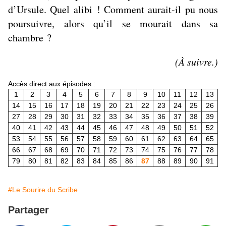
d’Ursule. Quel alibi ! Comment aurait-il pu nous
poursuivre, alors qu’il se mourait dans sa
chambre ?
(À suivre.)
Accès direct aux épisodes :
1
2
3
4
5
6
7
8
9
10
11
12
13
14
15
16
17
18
19
20
21
22
23
24
25
26
27
28
29
30
31
32
33
34
35
36
37
38
39
40
41
42
43
44
45
46
47
48
49
50
51
52
53
54
55
56
57
58
59
60
61
62
63
64
65
66
67
68
69
70
71
72
73
74
75
76
77
78
79
80
81
82
83
84
85
86
87
88
89
90
91
#Le Sourire du Scribe
Partager