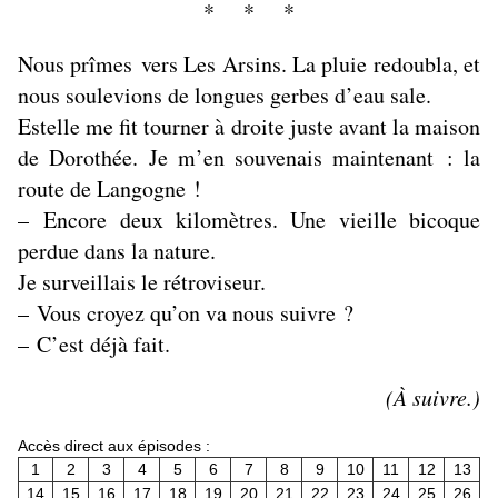
* * *
Nous prîmes vers Les Arsins. La pluie redoubla, et
nous soulevions de longues gerbes d’eau sale.
Estelle me fit tourner à droite juste avant la maison
de Dorothée. Je m’en souvenais maintenant : la
route de Langogne !
– Encore deux kilomètres. Une vieille bicoque
perdue dans la nature.
Je surveillais le rétroviseur.
– Vous croyez qu’on va nous suivre ?
– C’est déjà fait.
(À suivre.)
Accès direct aux épisodes :
1
2
3
4
5
6
7
8
9
10
11
12
13
14
15
16
17
18
19
20
21
22
23
24
25
26