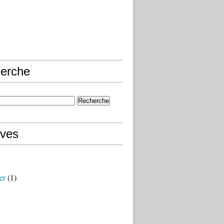
erche
ives
er
(1)