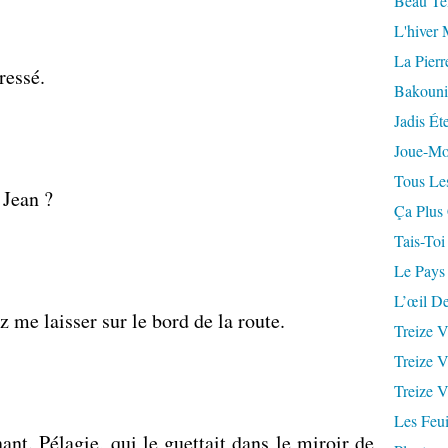
Beau Te
L'hiver 
La Pierr
ressé.
Bakouni
Jadis Ét
Joue-Mo
Tous Les
 Jean ?
Ça Plus
Tais-Toi
Le Pays
L’œil De
 me laisser sur le bord de la route.
Treize V
Treize V
Treize V
Les Feui
nant. Pélagie, qui le guettait dans le miroir de