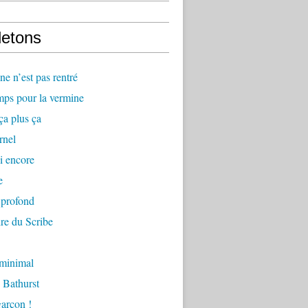
letons
e n’est pas rentré
mps pour la vermine
ça plus ça
rnel
i encore
e
 profond
re du Scribe
 minimal
 Bathurst
arçon !