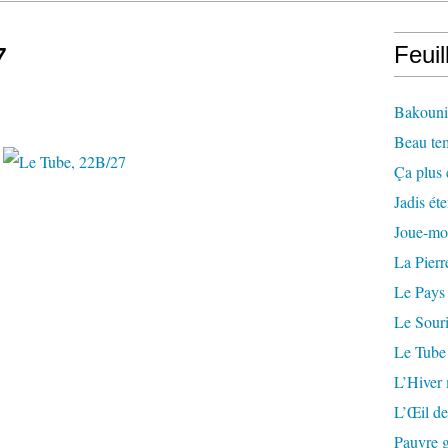
7
Feuil
Bakounin
Beau te
Ça plus 
Jadis éte
Joue-mo
La Pierr
Le Pays
Le Souri
Le Tube
L’Hiver
L’Œil de
Pauvre g