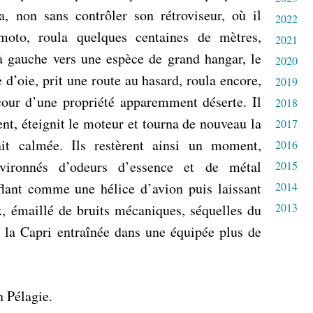
ea, non sans contrôler son rétroviseur, où il
2022
 moto, roula quelques centaines de mètres,
2021
 à gauche vers une espèce de grand hangar, le
2020
 d’oie, prit une route au hasard, roula encore,
2019
 cour d’une propriété apparemment déserte. Il
2018
nt, éteignit le moteur et tourna de nouveau la
2017
tait calmée. Ils restèrent ainsi un moment,
2016
nvironnés d’odeurs d’essence et de métal
2015
nflant comme une hélice d’avion puis laissant
2014
2013
x, émaillé de bruits mécaniques, séquelles du
de la Capri entraînée dans une équipée plus de
n Pélagie.