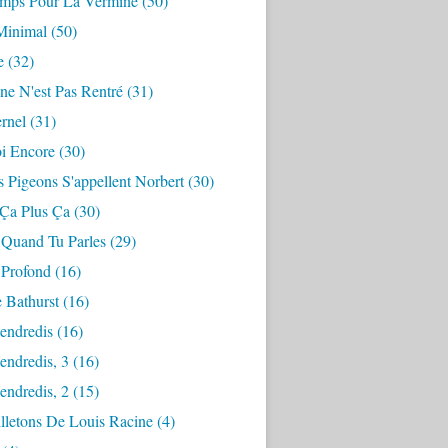
mps Pour La Vermine
(50)
Minimal
(50)
e
(32)
ne N'est Pas Rentré
(31)
ernel
(31)
i Encore
(30)
 Pigeons S'appellent Norbert
(30)
 Ça Plus Ça
(30)
 Quand Tu Parles
(29)
 Profond
(16)
 Bathurst
(16)
endredis
(16)
endredis, 3
(16)
endredis, 2
(15)
lletons De Louis Racine
(4)