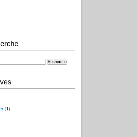
erche
ives
er
(1)