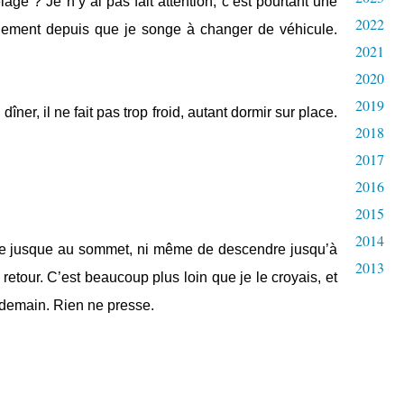
lage ? Je n’y ai pas fait attention, c’est pourtant une
2022
uement depuis que je songe à changer de véhicule.
2021
2020
2019
dîner, il ne fait pas trop froid, autant dormir sur place.
2018
2017
2016
2015
2014
ôte jusque au sommet, ni même de descendre jusqu’à
2013
retour. C’est beaucoup plus loin que je le croyais, et
ça demain. Rien ne presse.