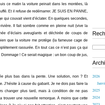
uis ce matin la voiture peinait dans les montées, là
touffé. Et il refuse de redémarrer. JE SUIS EN PANNE,
e qui couvait vient d’éclater. En quelques secondes,
ivière. Il fait sombre comme en pleine nuit (vive la
Rech
onnée d’éclairs aveuglants et déchirée de coups de
 bien que la voiture me protège (la fameuse cage de
plètement rassurée. En tout cas ce n’est pas ça qui
. Dommage ! Ce serait magique
:
un bon coup de jus,
Arch
2026
ée plus bas dans la pente. Une solution, non
?
Et
Janvi
J’hésite à cause du gabarit. Je ne dois pas faire la
2025
jours changer plus tard, mais à condition de ne pas
2024
udra trouver une nouvelle remorque. À moins que cette
2023