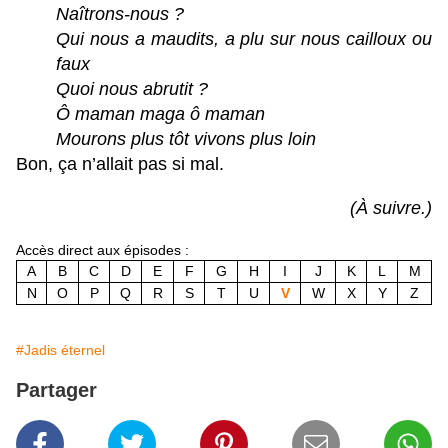
Naîtrons-nous ?
Qui nous a maudits, a plu sur nous cailloux ou
faux
Quoi nous abrutit ?
Ô maman maga ô maman
Mourons plus tôt vivons plus loin
Bon, ça n’allait pas si mal.
(À suivre.)
Accès direct aux épisodes :
A
B
C
D
E
F
G
H
I
J
K
L
M
N
O
P
Q
R
S
T
U
V
W
X
Y
Z
#Jadis éternel
Partager