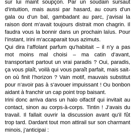
sur lui maint soupçon. Par un soudain sursaut
d’intuition, mais aussi par hasard, au cours d’un
gala ou d’un bal, gambadant au parc, j’avisai la
raison dont m’avait toujours distrait mon chagrin. Il
faudra vous la bonnir dans un prochain laïus. Pour
l’instant, Irini m’accaparait tous azimuts.
Qui dira l’affolant parfum qu’habitait – il n’y a pas
mot moins mal choisi – ma catin d’avant,
transportant partout un vrai paradis ? Oui, paradis,
ça vous plaît, voilà qui vous paraît parfait, mais sait-
on où finit l’horizon ? Vain motif, mauvais substitut
pour n’avoir pas à s’avouer impuissant ! Ou bonbon
aidant à franchir un cap point trop baisant.
Irini donc arriva dans un halo olfactif qui invitait au
contact, sinon au corps-à-corps. Tintin ! J’avais du
travail. Il fallait ouvrir la discussion avant qu’il fût
trop tard. Dardant tout mon attirail sur son charmant
minois, j’anticipai :