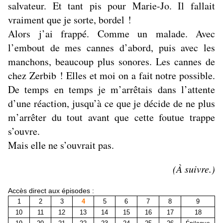
salvateur. Et tant pis pour Marie-Jo. Il fallait
vraiment que je sorte, bordel !
Alors j’ai frappé. Comme un malade. Avec
l’embout de mes cannes d’abord, puis avec les
manchons, beaucoup plus sonores. Les cannes de
chez Zerbib ! Elles et moi on a fait notre possible.
De temps en temps je m’arrêtais dans l’attente
d’une réaction, jusqu’à ce que je décide de ne plus
m’arrêter du tout avant que cette foutue trappe
s’ouvre.
Mais elle ne s’ouvrait pas.
(À suivre.)
Accès direct aux épisodes :
1
2
3
4
5
6
7
8
9
10
11
12
13
14
15
16
17
18