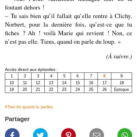
foutant dehors !
– Tu sais bien qu’il fallait qu’elle rentre à Clichy.
Norbert, pour la dernière fois, qu’est-ce que tu
fiches ? Ah ! voilà Marie qui revient ! Non, ce
n’est pas elle. Tiens, quand on parle du loup. »
(À suivre.)
Accès direct aux épisodes :
1
2
3
4
5
6
7
8
9
10
11
12
13
14
15
16
17
18
19
20
21
22
23
24
25
26
Épilogue
#Tais-toi quand tu parles
Partager