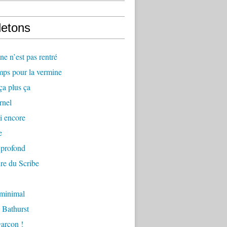
letons
e n’est pas rentré
mps pour la vermine
ça plus ça
rnel
i encore
e
 profond
re du Scribe
 minimal
 Bathurst
arçon !