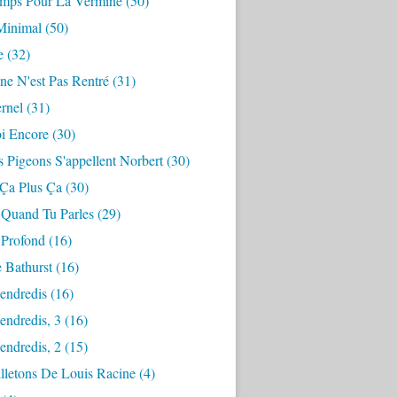
mps Pour La Vermine
(50)
Minimal
(50)
e
(32)
ne N'est Pas Rentré
(31)
ernel
(31)
i Encore
(30)
 Pigeons S'appellent Norbert
(30)
 Ça Plus Ça
(30)
 Quand Tu Parles
(29)
 Profond
(16)
 Bathurst
(16)
endredis
(16)
endredis, 3
(16)
endredis, 2
(15)
lletons De Louis Racine
(4)