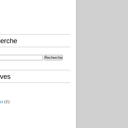
erche
ives
er
(1)