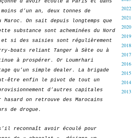
pçonné d’avoir écoulé à Paris et dans
2022
 moins d’un an, deux tonnes de
2021
u Maroc. On sait depuis longtemps que
2020
ette substance sont acheminées du Nord
2019
 et si des saisies sont régulièrement
2018
rry-boats reliant Tanger à Sète ou à
2017
tinue à prospérer. Or Loumrhari
2016
tage qu’un simple dealer. La brigade
2015
ut-être enfin le pivot de tout un
2014
provisionnement d’autres capitales
2013
r hasard on retrouve des Marocains
urs de drogue.
reconnaît avoir écoulé pour