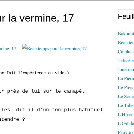
r la vermine, 17
Feuil
Bakounin
Beau te
Ça plus 
Jadis éte
Joue-mo
an fait l’expérience du vide.)
La Pierr
Le Pays
ir près de lui sur le canapé.
Le Souri
Le Tube
 dit-il d’un ton plus habituel.
L’Hiver
ntendre ?
L’Œil de
Pauvre g