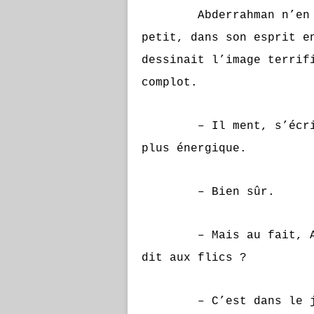
Abderrahman n’en croy
petit, dans son esprit e
dessinait l’image terrif
complot.
– Il ment, s’écria-t-
plus énergique.
– Bien sûr.
– Mais au fait, Ali, 
dit aux flics ?
– C’est dans le jour