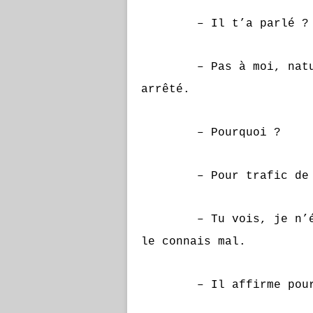
– Il t’a parlé ?
– Pas à moi, naturell
arrêté.
– Pourquoi ?
– Pour trafic de d
– Tu vois, je n’étais
le connais mal.
– Il affirme pourtant