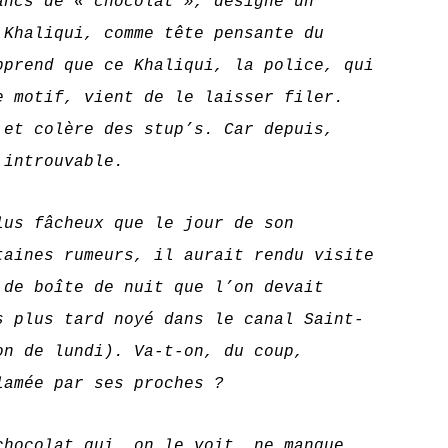
ancs de « chocolat », désigne un
 Khaliqui, comme tête pensante du
pprend que ce Khaliqui, la police, qui
e motif, vient de le laisser filer.
 et colère des stup’s. Car depuis,
 introuvable.
fâcheux que le jour de son
taines rumeurs, il aurait rendu visite
 de boîte de nuit que l’on devait
s plus tard noyé dans le canal Saint-
on de lundi). Va-t-on, du coup,
lamée par ses proches ?
lat qui, on le voit, ne manque