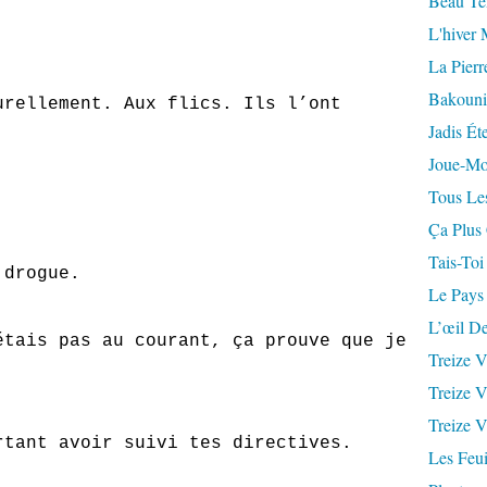
Beau Te
L'hiver 
La Pierr
Bakouni
ement. Aux flics. Ils l’ont
Jadis Ét
Joue-Mo
Tous Les
Ça Plus
Tais-Toi
rogue.
Le Pays
L’œil De
 pas au courant, ça prouve que je
Treize V
Treize V
Treize V
 avoir suivi tes directives.
Les Feui