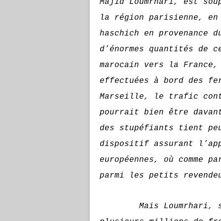
Majid Loumrhari, est sou
la région parisienne, en
haschich en provenance d
d’énormes quantités de c
marocain vers la France,
effectuées à bord des fe
Marseille, le trafic con
pourrait bien être davan
des stupéfiants tient pe
dispositif assurant l’ap
européennes, où comme pa
parmi les petits revende
Mais Loumrhari, s’il 