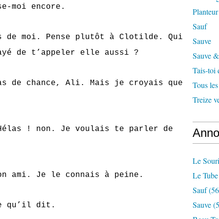
moi encore.
Planteur
Sauf
moi. Pense plutôt à Clotilde. Qui
Sauve
ayé de t’appeler elle aussi ?
Sauve & 
Tais-toi
 chance, Ali. Mais je croyais que
Tous les
Treize v
 ! non. Je voulais te parler de
Anno
Le Souri
Le Tube
mi. Je le connais à peine.
Sauf
(56
Sauve
(5
u’il dit.