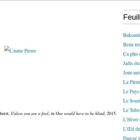
Feuil
Bakounin
Beau te
Ça plus 
Jadis éte
Joue-mo
La Pierr
Le Pays
Le Souri
Le Tube
hurst,
Unless you are a fool
, in
One would have to be blind
, 2015.
L’Hiver
L’Œil de
Pauvre g