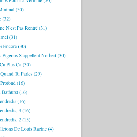
mps Pour La Vermine
(50)
Minimal
(50)
e
(32)
ne N'est Pas Rentré
(31)
ernel
(31)
i Encore
(30)
 Pigeons S'appellent Norbert
(30)
 Ça Plus Ça
(30)
 Quand Tu Parles
(29)
 Profond
(16)
 Bathurst
(16)
endredis
(16)
endredis, 3
(16)
endredis, 2
(15)
lletons De Louis Racine
(4)