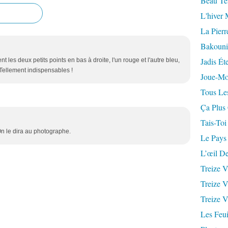
Beau Te
L'hiver 
La Pierr
Bakouni
Jadis Ét
 les deux petits points en bas à droite, l'un rouge et l'autre bleu,
Tellement indispensables !
Joue-Mo
Tous Les
Ça Plus
Tais-Toi
n le dira au photographe.
Le Pays
L’œil De
Treize V
Treize V
Treize V
Les Feui