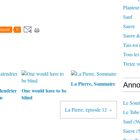
Planteur
Sauf
Sauve
epost
0
Sauve & 
Tais-toi
Tous les
Treize v
La Pierre, Sommaire
Anno
lendrier
One would have to be
on
blind
Le Souri
La Pierre, épisode 12
Le Tube
Sauf
(56
Sauve
(5