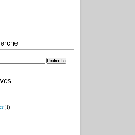
erche
ives
er
(1)