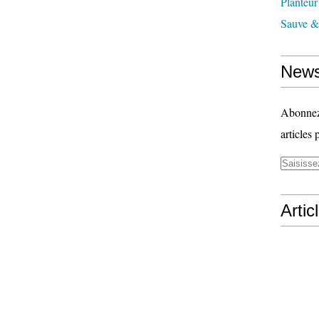
Planteur
Sauve & 
News
Abonnez-
articles 
Artic