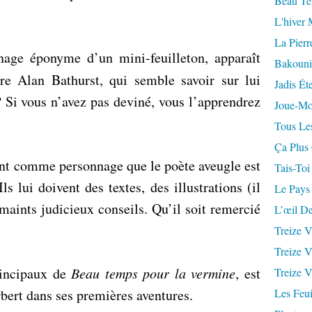
Beau Te
L'hiver 
La Pierr
onnage éponyme d’un
mini-feuilleton
, apparaît
Bakouni
tre Alan Bathurst, qui semble savoir sur lui
Jadis Ét
? Si vous n’avez pas deviné, vous l’apprendrez
Joue-Mo
Tous Les
Ça Plus
ent comme personnage que le poète aveugle est
Tais-Toi
ls lui doivent des textes, des illustrations (il
Le Pays
t maints judicieux conseils. Qu’il soit remercié
L’œil De
Treize V
Treize V
rincipaux de
Beau temps pour la vermine
, est
Treize V
rbert dans
ses premières aventures
.
Les Feui