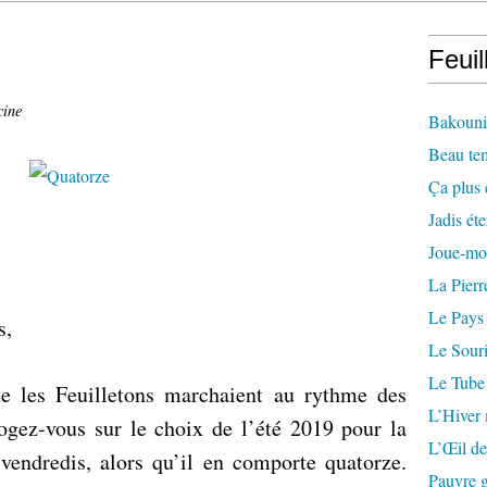
Feuil
cine
Bakounin
Beau te
Ça plus 
Jadis éte
Joue-mo
La Pierr
Le Pays
s,
Le Souri
Le Tube
ue
les Feuilletons marchaient au rythme des
L’Hiver
rogez-vous sur le choix de l’été 2019 pour la
L’Œil de
 vendredis
, alors qu’il en comporte quatorze.
Pauvre g