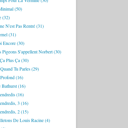
mps Pour La Vermine
(50)
Minimal
(50)
e
(32)
ne N'est Pas Rentré
(31)
ernel
(31)
i Encore
(30)
 Pigeons S'appellent Norbert
(30)
 Ça Plus Ça
(30)
 Quand Tu Parles
(29)
 Profond
(16)
 Bathurst
(16)
endredis
(16)
endredis, 3
(16)
endredis, 2
(15)
lletons De Louis Racine
(4)