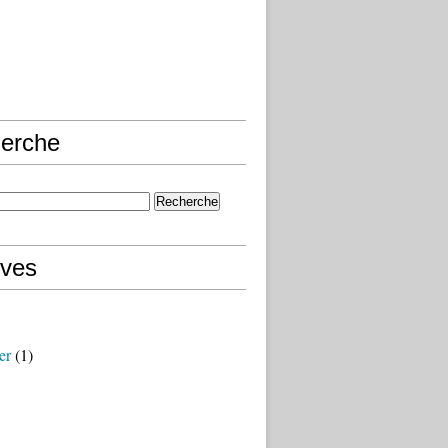
erche
ives
er
(1)