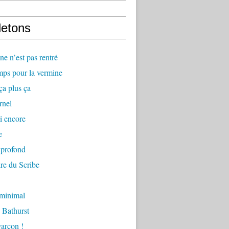
letons
e n’est pas rentré
mps pour la vermine
ça plus ça
rnel
i encore
e
 profond
re du Scribe
 minimal
 Bathurst
arçon !