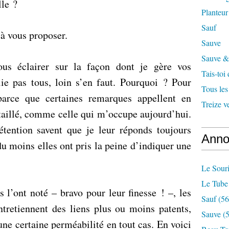
lle ?
Planteur
Sauf
 à vous proposer.
Sauve
Sauve & 
ous éclairer sur la façon dont je gère vos
Tais-toi
ie pas tous, loin s’en faut. Pourquoi ? Pour
Tous les
parce que certaines remarques appellent en
Treize v
aillé, comme celle qui m’occupe aujourd’hui.
étention savent que je leur réponds toujours
Anno
u moins elles ont pris la peine d’
indiquer une
Le Souri
Le Tube
l’ont noté – bravo pour leur finesse ! –, les
Sauf
(56
entretiennent des liens plus ou moins patents,
Sauve
(5
ne certaine perméabilité en tout cas. En voici