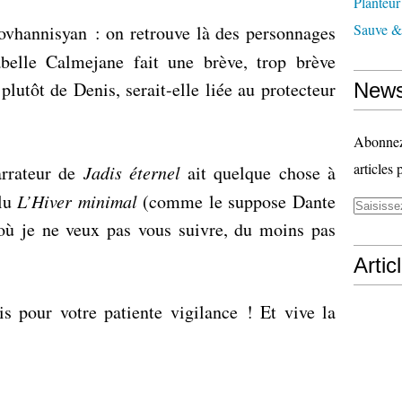
Planteur
Sauve & 
Hovhannisyan : on retrouve là des personnages
abelle Calmejane fait une brève, trop brève
plutôt de Denis, serait-elle liée au protecteur
News
Abonnez-
articles 
arrateur de
Jadis éternel
ait quelque chose à
 lu
L’Hiver minimal
(comme le suppose Dante
 où je ne veux pas vous suivre, du moins pas
Artic
s pour votre patiente vigilance ! Et vive la