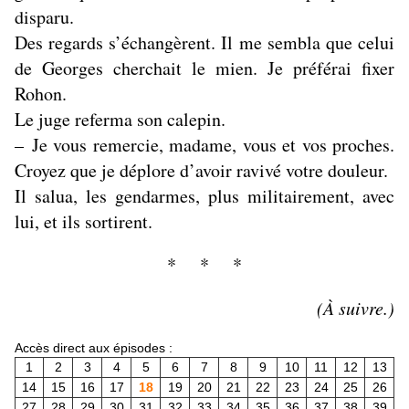
disparu.
Des regards s’échangèrent. Il me sembla que celui
de Georges cherchait le mien. Je préférai fixer
Rohon.
Le juge referma son calepin.
– Je vous remercie, madame, vous et vos proches.
Croyez que je déplore d’avoir ravivé votre douleur.
Il salua, les gendarmes, plus militairement, avec
lui, et ils sortirent.
* * *
(À suivre.)
Accès direct aux épisodes :
1
2
3
4
5
6
7
8
9
10
11
12
13
14
15
16
17
18
19
20
21
22
23
24
25
26
27
28
29
30
31
32
33
34
35
36
37
38
39