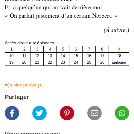
Et, à quelqu’un qui arrivait derrière moi :
« On parlait justement d’un certain Norbert. »
(À suivre.)
Accès direct aux épisodes :
1
2
3
4
5
6
7
8
9
10
11
12
13
14
15
16
17
18
19
20
21
22
23
24
25
26
Épilogue
#Ça plus ça plus ça
Partager