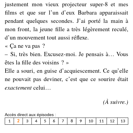
justement mon vieux projecteur super-8 et mes
films et que sur l’un d’eux Barbara apparaissait
pendant quelques secondes. J’ai porté la main à
mon front, la jeune fille a très légèrement reculé,
d’un mouvement tout aussi réflexe.
« Ça ne va pas ?
– Si, très bien. Excusez-moi. Je pensais à… Vous
êtes la fille des voisins ? »
Elle a souri, en guise d’acquiescement. Ce qu’elle
ne pouvait pas deviner, c’est que ce sourire était
exactement
celui…
(À suivre.)
Accès direct aux épisodes :
1
2
3
4
5
6
7
8
9
10
11
12
13