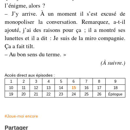
l’énigme, alors ?
– J’y arrive. À un moment il s’est excusé de
monopoliser la conversation. Remarquez, a-t-il
ajouté, j’ai des raisons pour ça ; il a montré ses
lunettes et il a dit : Je suis de la miro compagnie.
Ça a fait tilt.
– Au bon sens du terme. »
(À suivre.)
Accès direct aux épisodes :
1
2
3
4
5
6
7
8
9
10
11
12
13
14
15
16
17
18
19
20
21
22
23
24
25
26
Épilogue
#Joue-moi encore
Partager