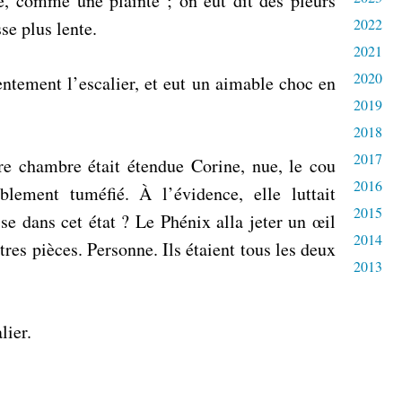
ge, comme une plainte ; on eût dit des pleurs
2022
se plus lente.
2021
2020
entement l’escalier, et eut un aimable choc en
2019
2018
2017
re chambre était étendue Corine, nue, le cou
2016
blement tuméfié. À l’évidence, elle luttait
2015
se dans cet état ? Le Phénix alla jeter un œil
2014
utres pièces. Personne. Ils étaient tous les deux
2013
lier.