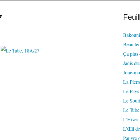
7
Feuil
Bakounin
Beau te
Ça plus 
Jadis éte
Joue-mo
La Pierr
Le Pays
Le Souri
Le Tube
L’Hiver
L’Œil de
Pauvre g