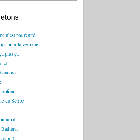
letons
e n’est pas rentré
mps pour la vermine
ça plus ça
rnel
i encore
e
 profond
re du Scribe
 minimal
 Bathurst
arçon !