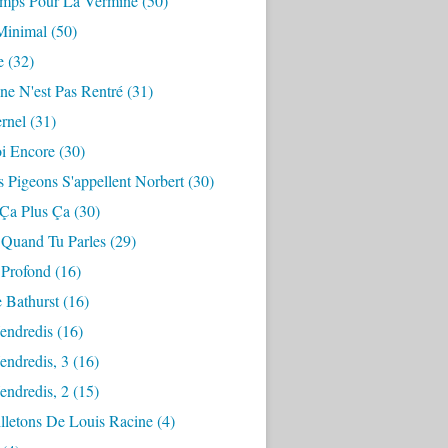
mps Pour La Vermine
(50)
Minimal
(50)
e
(32)
ne N'est Pas Rentré
(31)
ernel
(31)
i Encore
(30)
 Pigeons S'appellent Norbert
(30)
 Ça Plus Ça
(30)
 Quand Tu Parles
(29)
 Profond
(16)
 Bathurst
(16)
endredis
(16)
endredis, 3
(16)
endredis, 2
(15)
lletons De Louis Racine
(4)