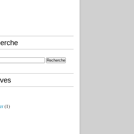
erche
ives
er
(1)