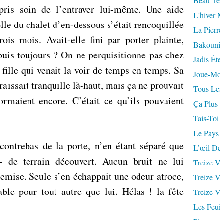
Beau Te
 pris soin de l’entraver lui-même. Une aide
L'hiver 
olle du chalet d’en-dessous s’était rencoquillée
La Pierr
ois mois. Avait-elle fini par porter plainte,
Bakouni
uis toujours ? On ne perquisitionne pas chez
Jadis Ét
fille qui venait la voir de temps en temps. Sa
Joue-Mo
raissait tranquille là-haut, mais ça ne prouvait
Tous Les
dormaient encore. C’était ce qu’ils pouvaient
Ça Plus
Tais-Toi
Le Pays
 contrebas de la porte, n’en étant séparé que
L’œil De
– de terrain découvert. Aucun bruit ne lui
Treize V
 remise. Seule s’en échappait une odeur atroce,
Treize V
able pour tout autre que lui. Hélas ! la fête
Treize V
Les Feui