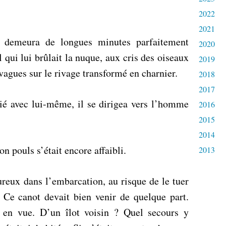
2022
2021
l demeura de longues minutes parfaitement
2020
l qui lui brûlait la nuque, aux cris des oiseaux
2019
agues sur le rivage transformé en charnier.
2018
2017
lié avec lui-même, il se dirigea vers l’homme
2016
2015
2014
on pouls s’était encore affaibli.
2013
reux dans l’embarcation, au risque de le tuer
? Ce canot devait bien venir de quelque part.
 en vue. D’un îlot voisin ? Quel secours y