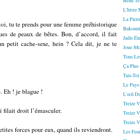
Beau Te
L'hiver 
La Pierr
toi, tu te prends pour une femme préhistorique
Bakouni
tues de peaux de bêtes. Bon, d’accord, il fait
Jadis Ét
n petit cache-sexe, hein ? Cela dit, je ne te
Joue-Mo
Tous Les
Ça Plus
Tais-Toi
Le Pays
. Eh ! je blague !
L’œil De
Treize V
i filait droit l’émasculer.
Treize V
Treize V
etites forces pour eux, quand ils reviendront.
Les Feui