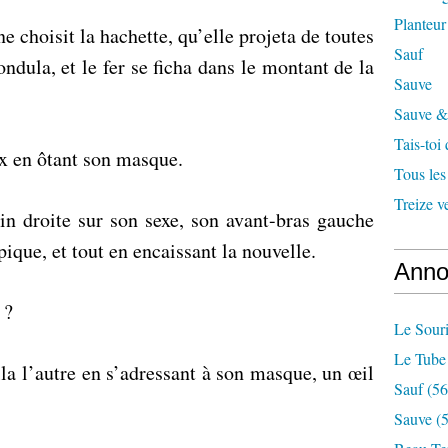
Planteur
e choisit la hachette, qu’elle projeta de toutes
Sauf
 ondula, et le fer se ficha dans le montant de la
Sauve
Sauve & 
Tais-toi
ix en ôtant son masque.
Tous les
Treize v
ain droite sur son sexe, son avant-bras gauche
 pique, et tout en encaissant la nouvelle.
Anno
 ?
Le Souri
Le Tube
lla l’autre en s’adressant à son masque, un œil
Sauf
(56
Sauve
(5