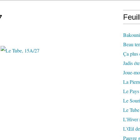
7
Feuil
Bakounin
Beau te
Ça plus 
Jadis éte
Joue-mo
La Pierr
Le Pays
Le Souri
Le Tube
L’Hiver
L’Œil de
Pauvre g