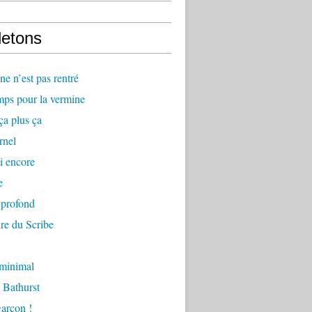
letons
e n’est pas rentré
mps pour la vermine
ça plus ça
rnel
i encore
e
 profond
re du Scribe
 minimal
 Bathurst
arçon !