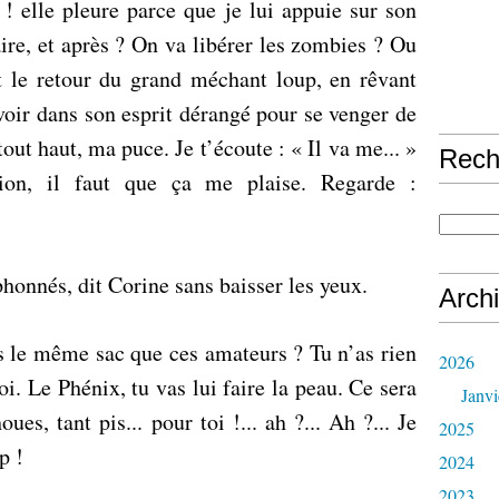
 ! elle pleure parce que je lui appuie sur son
ire, et après ? On va libérer les zombies ? Ou
t le retour du grand méchant loup, en rêvant
voir dans son esprit dérangé pour se venger de
out haut, ma puce. Je t’écoute : « Il va me... »
Rech
ntion, il faut que ça me plaise. Regarde :
honnés, dit Corine sans baisser les yeux.
Arch
le même sac que ces amateurs ? Tu n’as rien
2026
oi. Le Phénix, tu vas lui faire la peau. Ce sera
Janvi
ues, tant pis... pour toi !... ah ?... Ah ?... Je
2025
p !
2024
2023