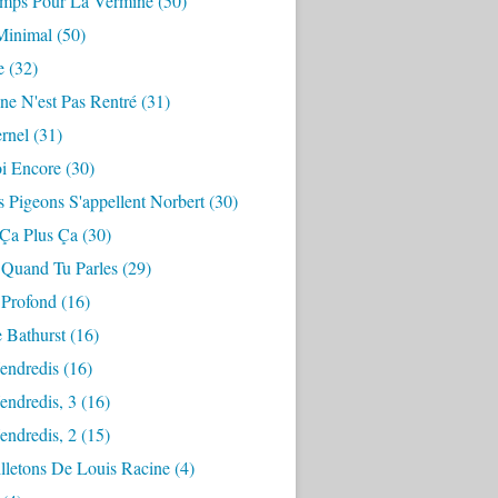
mps Pour La Vermine
(50)
Minimal
(50)
e
(32)
ne N'est Pas Rentré
(31)
ernel
(31)
i Encore
(30)
 Pigeons S'appellent Norbert
(30)
 Ça Plus Ça
(30)
 Quand Tu Parles
(29)
 Profond
(16)
 Bathurst
(16)
endredis
(16)
endredis, 3
(16)
endredis, 2
(15)
lletons De Louis Racine
(4)