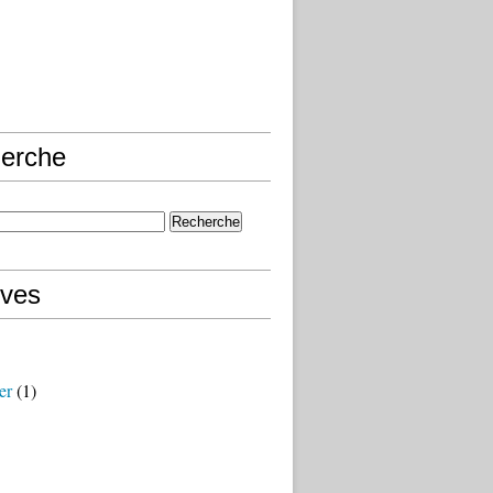
erche
ives
er
(1)