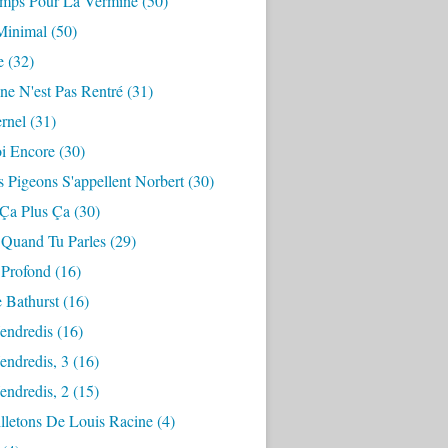
mps Pour La Vermine
(50)
Minimal
(50)
e
(32)
ne N'est Pas Rentré
(31)
ernel
(31)
i Encore
(30)
 Pigeons S'appellent Norbert
(30)
 Ça Plus Ça
(30)
 Quand Tu Parles
(29)
 Profond
(16)
 Bathurst
(16)
endredis
(16)
endredis, 3
(16)
endredis, 2
(15)
lletons De Louis Racine
(4)