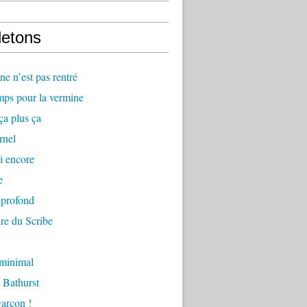
letons
e n’est pas rentré
mps pour la vermine
ça plus ça
rnel
i encore
e
 profond
re du Scribe
 minimal
 Bathurst
arçon !