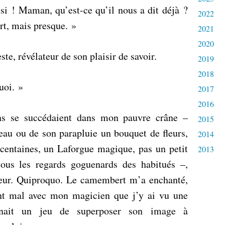
si ! Maman, qu’est-ce qu’il nous a dit déjà ?
2022
rt, mais presque. »
2021
2020
te, révélateur de son plaisir de savoir.
2019
2018
uoi. »
2017
2016
ons se succédaient dans mon pauvre crâne –
2015
eau ou de son parapluie un bouquet de fleurs,
2014
 centaines, un Laforgue magique, pas un petit
2013
us les regards goguenards des habitués –,
reur. Quiproquo. Le camembert m’a enchanté,
ent mal avec mon magicien que j’y ai vu une
nait un jeu de superposer son image à