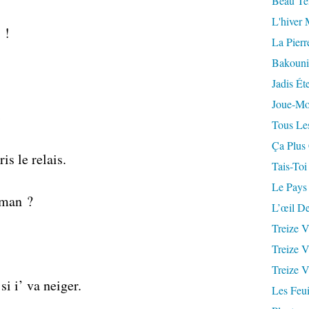
Beau Te
L'hiver 
 !
La Pierr
Bakouni
Jadis Ét
Joue-Mo
»
Tous Les
Ça Plus
is le relais.
Tais-Toi
Le Pays
aman ?
L’œil De
Treize V
Treize V
Treize V
si i’ va neiger.
Les Feui