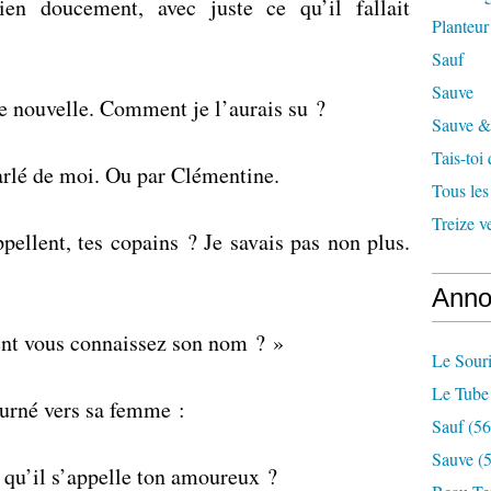
en doucement, avec juste ce qu’il fallait
Planteur
Sauf
Sauve
re nouvelle. Comment je l’aurais su ?
Sauve & 
Tais-toi
arlé de moi. Ou par Clémentine.
Tous les
Treize v
pellent, tes copains ? Je savais pas non plus.
Anno
ent vous connaissez son nom ? »
Le Souri
Le Tube
tourné vers sa femme :
Sauf
(56
Sauve
(5
u’il s’appelle ton amoureux ?