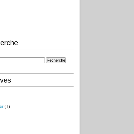
erche
ives
er
(1)