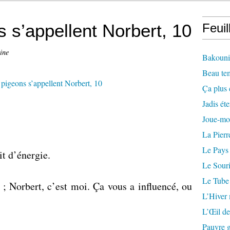
s s’appellent Norbert, 10
Feuil
ine
Bakounin
Beau te
Ça plus 
Jadis éte
Joue-mo
La Pierr
Le Pays
it d’énergie.
Le Souri
Le Tube
 ; Norbert, c’est moi. Ça vous a influencé, ou
L’Hiver
L’Œil de
Pauvre g