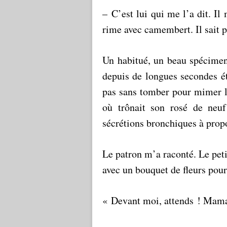
– C’est lui qui me l’a dit. I
rime avec camembert. Il sait 
Un habitué, un beau spécimen 
depuis de longues secondes ét
pas sans tomber pour mimer l
où trônait son rosé de neu
sécrétions bronchiques à propo
Le patron m’a raconté. Le peti
avec un bouquet de fleurs po
« Devant moi, attends ! Maman