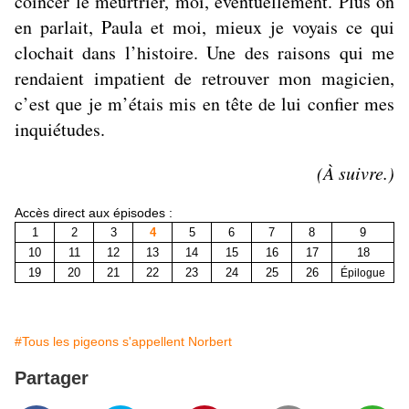
coincer le meurtrier, moi, éventuellement. Plus on
en parlait, Paula et moi, mieux je voyais ce qui
clochait dans l’histoire. Une des raisons qui me
rendaient impatient de retrouver mon magicien,
c’est que je m’étais mis en tête de lui confier mes
inquiétudes.
(À suivre.)
Accès
direct
aux épisodes :
1
2
3
4
5
6
7
8
9
10
11
12
13
14
15
16
17
18
19
20
21
22
23
24
25
26
Épilogue
#Tous les pigeons s'appellent Norbert
Partager