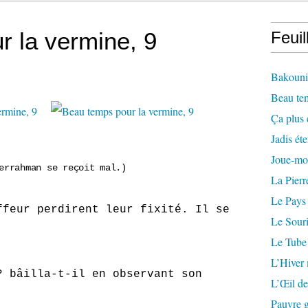
 la vermine, 9
Feuil
Bakounin
Beau te
Ça plus 
Jadis éte
Joue-mo
errahman se reçoit mal.)
La Pierr
Le Pays
ffeur perdirent leur fixité. Il se
Le Souri
Le Tube
L’Hiver
illa-t-il en observant son
L’Œil de
Pauvre g