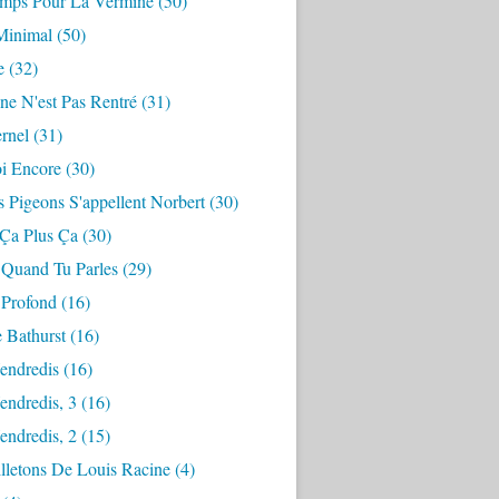
mps Pour La Vermine
(50)
Minimal
(50)
e
(32)
ne N'est Pas Rentré
(31)
ernel
(31)
i Encore
(30)
 Pigeons S'appellent Norbert
(30)
 Ça Plus Ça
(30)
 Quand Tu Parles
(29)
 Profond
(16)
 Bathurst
(16)
endredis
(16)
endredis, 3
(16)
endredis, 2
(15)
lletons De Louis Racine
(4)