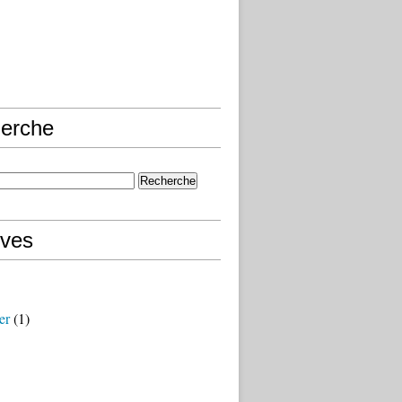
erche
ives
er
(1)