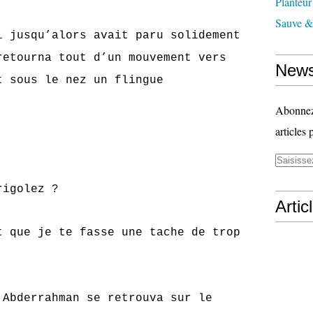
Planteur
Sauve & 
qu’alors avait paru solidement
retourna tout d’un mouvement vers
News
t sous le nez un flingue
Abonnez-
articles 
golez ?
Artic
 je te fasse une tache de trop
rrahman se retrouva sur le