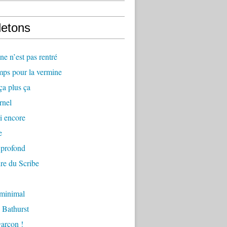
letons
e n’est pas rentré
mps pour la vermine
ça plus ça
rnel
i encore
e
 profond
re du Scribe
 minimal
 Bathurst
arçon !