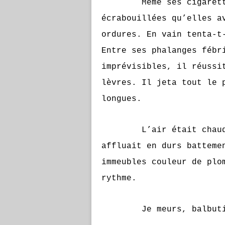
Même ses cigarettes l
écrabouillées qu’elles a
ordures. En vain tenta-t
Entre ses phalanges fébr
imprévisibles, il réussi
lèvres. Il jeta tout le 
longues.
L’air était chaud et 
affluait en durs batteme
immeubles couleur de plo
rythme.
Je meurs, balbutia s