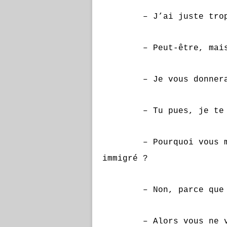
– J’ai juste trop ma
– Peut-être, mais 
– Je vous donnerai u
– Tu pues, je te 
– Pourquoi vous me tu
immigré ?
– Non, parce que t
– Alors vous ne vou