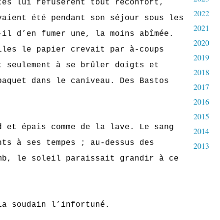
ui refusèrent tout réconfort,
2022
vaient été pendant son séjour sous les
2021
-il d’en fumer une, la moins abîmée.
2020
iles le papier crevait par à-coups
2019
t seulement à se brûler doigts et
2018
paquet dans le caniveau. Des Bastos
2017
2016
2015
épais comme de la lave. Le sang
2014
nts à ses tempes ; au-dessus des
2013
mb, le soleil paraissait grandir à ce
oudain l’infortuné.