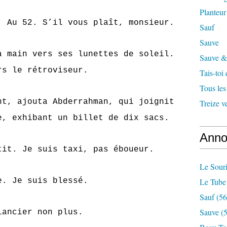
Planteur
52. S’il vous plaît, monsieur.
Sauf
Sauve
n vers ses lunettes de soleil.
Sauve & 
rs le rétroviseur.
Tais-toi
Tous les
jouta Abderrahman, qui joignit
Treize v
e, exhibant un billet de dix sacs.
Anno
Je suis taxi, pas éboueur.
Le Souri
Je suis blessé.
Le Tube
Sauf
(56
Sauve
(5
cier non plus.