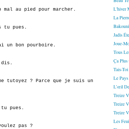
Beau Te
L'hiver 
l au pied pour marcher.
La Pierr
Bakouni
tu pues.
Jadis Ét
Joue-Mo
n bon pourboire.
Tous Les
Ça Plus
dis.
Tais-Toi
Le Pays
toyez ? Parce que je suis un
L’œil De
Treize V
Treize V
u pues.
Treize V
Les Feui
lez pas ?