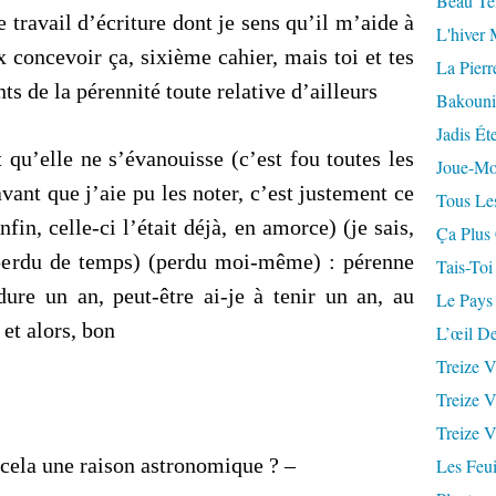
Beau Te
e travail d’écriture dont je sens qu’il m’aide à
L'hiver 
ux concevoir ça, sixième cahier, mais toi et tes
La Pierr
ts de la pérennité toute relative d’ailleurs
Bakouni
Jadis Ét
 qu’elle ne s’évanouisse (c’est fou toutes les
Joue-Mo
vant que j’aie pu les noter, c’est justement ce
Tous Les
fin, celle-ci l’était déjà, en amorce) (je sais,
Ça Plus
 perdu de temps) (perdu moi-même) : pérenne
Tais-Toi
ure un an, peut-être ai-je à tenir un an, au
Le Pays
 et alors, bon
L’œil De
Treize V
Treize V
Treize V
 cela une raison astronomique ? –
Les Feui