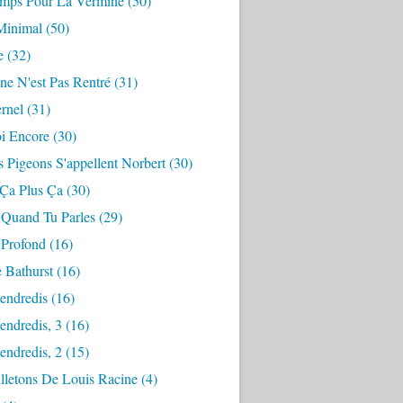
mps Pour La Vermine
(50)
Minimal
(50)
e
(32)
ne N'est Pas Rentré
(31)
ernel
(31)
i Encore
(30)
 Pigeons S'appellent Norbert
(30)
 Ça Plus Ça
(30)
 Quand Tu Parles
(29)
 Profond
(16)
 Bathurst
(16)
endredis
(16)
endredis, 3
(16)
endredis, 2
(15)
lletons De Louis Racine
(4)