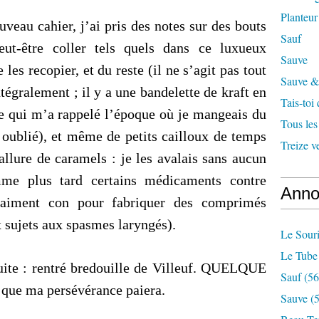
Planteur
veau cahier, j’ai pris des notes sur des bouts
Sauf
eut-être coller tels quels dans ce luxueux
Sauve
 les recopier, et du reste (il ne s’agit pas tout
Sauve & 
ntégralement ; il y a une bandelette de kraft en
Tais-toi
ce qui m’a rappelé l’époque où je mangeais du
Tous les
 oublié), et même de petits cailloux de temps
Treize v
allure de caramels : je les avalais sans aucun
me plus tard certains médicaments contre
Anno
 vraiment con pour fabriquer des comprimés
 sujets aux spasmes laryngés).
Le Souri
Le Tube
suite : rentré bredouille de Villeuf. QUELQUE
Sauf
(56
 ma persévérance paiera.
Sauve
(5