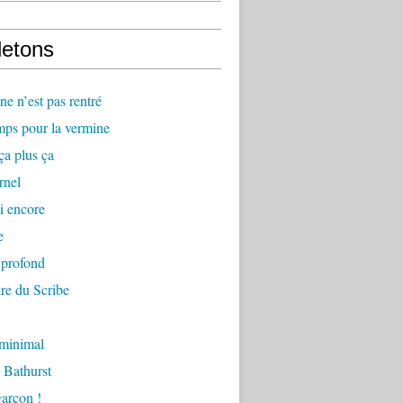
letons
e n’est pas rentré
mps pour la vermine
ça plus ça
rnel
i encore
e
 profond
re du Scribe
 minimal
 Bathurst
arçon !