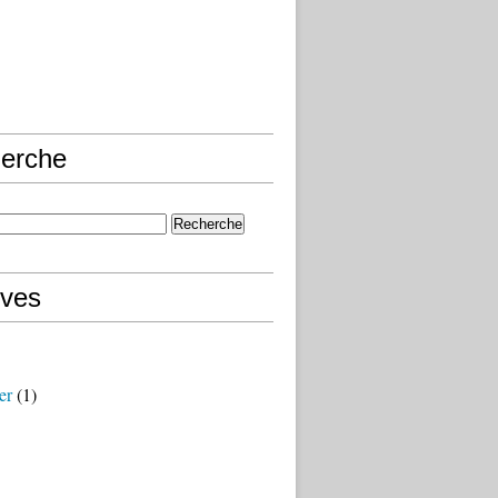
erche
ives
er
(1)