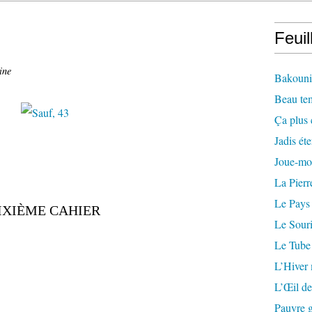
Feuil
ine
Bakounin
Beau te
Ça plus 
Jadis éte
Joue-mo
La Pierr
Le Pays
IXIÈME CAHIER
Le Souri
Le Tube
L’Hiver
L’Œil de
Pauvre g