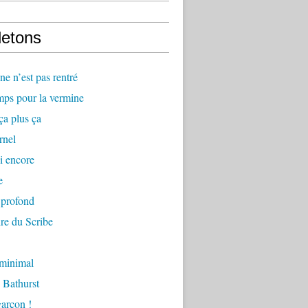
letons
e n’est pas rentré
mps pour la vermine
ça plus ça
rnel
i encore
e
 profond
re du Scribe
 minimal
 Bathurst
arçon !