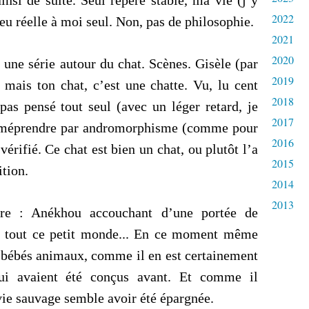
insi de suite. Seul repère stable, ma vie (j’y
2022
peu réelle à moi seul. Non, pas de philosophie.
2021
2020
 une série autour du chat. Scènes. Gisèle (par
2019
 mais ton chat, c’est une chatte. Vu, lu cent
2018
pas pensé tout seul (avec un léger retard, je
2017
e méprendre par andromorphisme (comme pour
2016
vérifié. Ce chat est bien un chat, ou plutôt l’a
2015
ition.
2014
2013
tre : Anékhou accouchant d’une portée de
e tout ce petit monde... En ce moment même
es bébés animaux, comme il en est certainement
qui avaient été conçus avant. Et comme il
 vie sauvage semble avoir été épargnée.