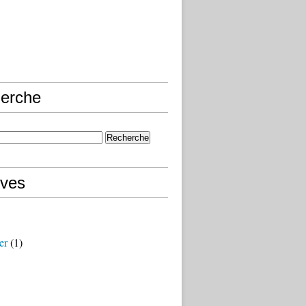
erche
ives
er
(1)