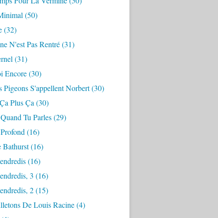
mps Pour La Vermine
(50)
Minimal
(50)
e
(32)
ne N'est Pas Rentré
(31)
ernel
(31)
i Encore
(30)
 Pigeons S'appellent Norbert
(30)
 Ça Plus Ça
(30)
 Quand Tu Parles
(29)
 Profond
(16)
 Bathurst
(16)
endredis
(16)
endredis, 3
(16)
endredis, 2
(15)
lletons De Louis Racine
(4)