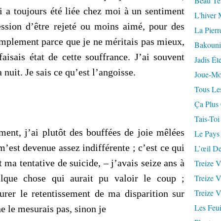
Beau Te
i a toujours été liée chez moi à un sentiment
L'hiver 
ression d’être rejeté ou moins aimé, pour des
La Pierr
implement parce que je ne méritais pas mieux,
Bakouni
faisais état de cette souffrance. J’ai souvent
Jadis Ét
a nuit. Je sais ce qu’est l’angoisse.
Joue-Mo
Tous Les
Ça Plus
Tais-Toi
ment, j’ai plutôt des bouffées de joie mêlées
Le Pays
 m’est devenue assez indifférente ; c’est ce qui
L’œil De
t ma tentative de suicide, – j’avais seize ans à
Treize V
elque chose qui aurait pu valoir le coup ;
Treize V
Treize V
surer le retentissement de ma disparition sur
Les Feui
ne le mesurais pas, sinon je