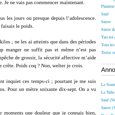
ne. Je ne vais pas commencer maintenant.
Planteur
Sauf
ous les jours ou presque depuis l’adolescence.
Sauve
 faisais le poids.
Sauve & 
Tais-toi
ilos ; ne les ai atteints que dans des périodes
Tous les
oup manger ne suffit pas et même n’est pas
Treize v
pêche de grossir, la sécurité affective m’aide
 crête. Poids coq ? Non, welter je crois.
Anno
ent inquiet ces temps-ci ; pourtant je me suis
Le Souri
ilos. Pour un mètre soixante dix-sept. On a vu
Le Tube
Sauf
(56
Sauve
(5
ar moments une douleur que je connais bien,