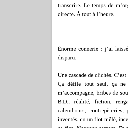
transcrire. Le temps de m’org
directe. À tout à l’heure.
Énorme connerie : j’ai laiss
disparu.
Une cascade de clichés. C’es
Ça défile tout seul, ça n
m’accompagne, bribes de souv
B.D., réalité, fiction, reng
calembours, contrepèteries,
inventés, en un flot mêlé, ince