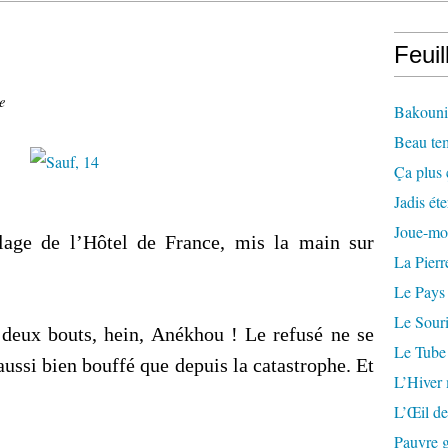
Feuil
e
Bakounin
Beau te
Ça plus 
Jadis éte
Joue-mo
olage de l’Hôtel de France, mis la main sur
La Pierr
Le Pays
Le Souri
 deux bouts, hein, Anékhou ! Le refusé ne se
Le Tube
 aussi bien bouffé que depuis la catastrophe. Et
L’Hiver
L’Œil de
Pauvre g