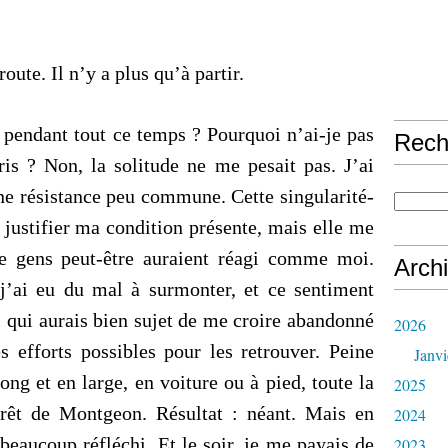
oute. Il n’y a plus qu’à partir.
t pendant tout ce temps ? Pourquoi n’ai-je pas
Rech
ris ? Non, la solitude ne me pesait pas. J’ai
une résistance peu commune. Cette singularité-
 justifier ma condition présente, mais elle me
de gens peut-être auraient réagi comme moi.
Arch
 j’ai eu du mal à surmonter, et ce sentiment
 qui aurais bien sujet de me croire abandonné
2026
es efforts possibles pour les retrouver. Peine
Janvi
long et en large, en voiture ou à pied, toute la
2025
orêt de Montgeon. Résultat : néant. Mais en
2024
beaucoup réfléchi. Et le soir, je me payais de
2023