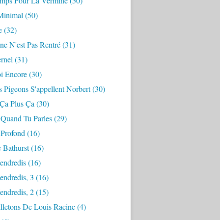
mps Pour La Vermine
(50)
Minimal
(50)
e
(32)
ne N'est Pas Rentré
(31)
ernel
(31)
i Encore
(30)
 Pigeons S'appellent Norbert
(30)
 Ça Plus Ça
(30)
 Quand Tu Parles
(29)
 Profond
(16)
 Bathurst
(16)
endredis
(16)
endredis, 3
(16)
endredis, 2
(15)
lletons De Louis Racine
(4)