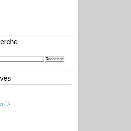
erche
ives
er
(1)