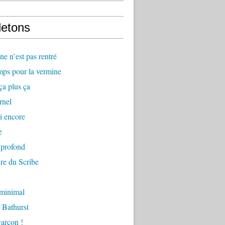
letons
e n’est pas rentré
mps pour la vermine
ça plus ça
rnel
i encore
e
 profond
re du Scribe
 minimal
 Bathurst
arçon !