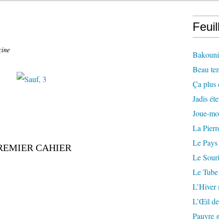
Feuil
cine
Bakounin
Beau te
Ça plus 
Jadis éte
Joue-mo
La Pierr
Le Pays
REMIER CAHIER
Le Souri
Le Tube
L’Hiver
L’Œil de
Pauvre g