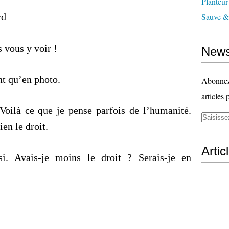
Planteur
rd
Sauve & 
 vous y voir !
News
nt qu’en photo.
Abonnez-
articles 
oilà ce que je pense parfois de l’humanité.
ien le droit.
Artic
si. Avais-je moins le droit ? Serais-je en