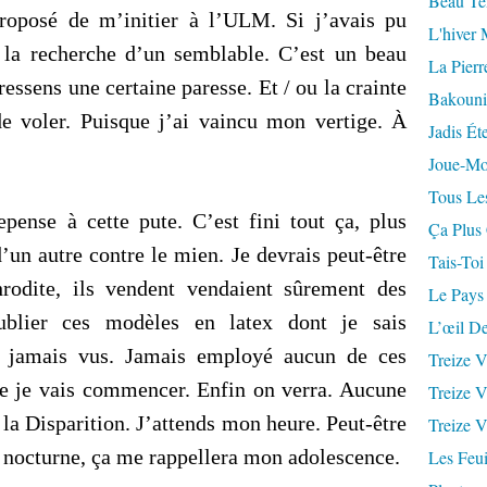
Beau Te
proposé de m’initier à l’ULM. Si j’avais pu
L'hiver 
à la recherche d’un semblable. C’est un beau
La Pierr
ssens une certaine paresse. Et / ou la crainte
Bakouni
 de voler. Puisque j’ai vaincu mon vertige. À
Jadis Ét
Joue-Mo
Tous Les
epense à cette pute. C’est fini tout ça, plus
Ça Plus
’un autre contre le mien. Je devrais peut-être
Tais-Toi
rodite, ils vendent vendaient sûrement des
Le Pays
ublier ces modèles en latex dont je sais
L’œil De
ai jamais vus. Jamais employé aucun de ces
Treize V
que je vais commencer. Enfin on verra. Aucune
Treize V
la Disparition. J’attends mon heure. Peut-être
Treize V
n nocturne, ça me rappellera mon adolescence.
Les Feui